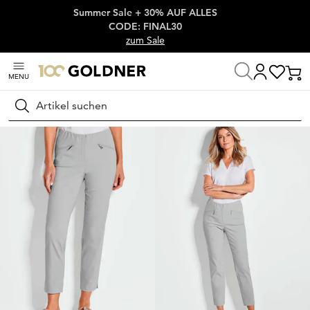
Summer Sale + 30% AUF ALLES
Überspringe Navigation, direkt zum Content
CODE: FINAL30
zum Sale
MENU
Startseite
Damenmode
Hosen
Stretchhosen
Suchen