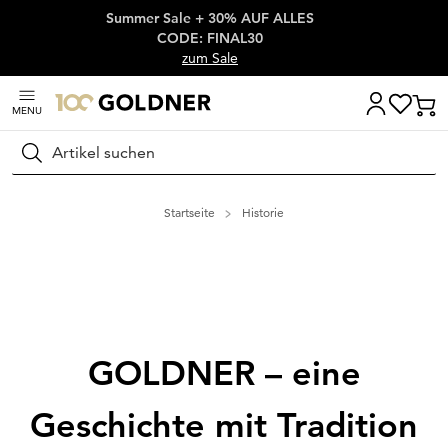
Summer Sale + 30% AUF ALLES
Überspringe Navigation, direkt zum Content
CODE: FINAL30
zum Sale
MENU
Suchen
Startseite
Historie
GOLDNER – eine
Geschichte mit Tradition