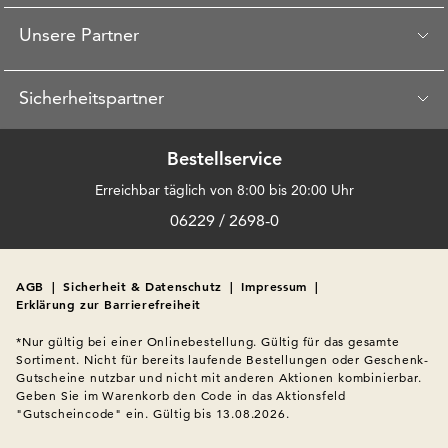
Unsere Partner
Sicherheitspartner
Bestellservice
Erreichbar täglich von 8:00 bis 20:00 Uhr
06229 / 2698-0
AGB
|
Sicherheit & Datenschutz
|
Impressum
|
Erklärung zur Barrierefreiheit
*Nur gültig bei einer Onlinebestellung. Gültig für das gesamte 
Sortiment. Nicht für bereits laufende Bestellungen oder Geschenk-
Gutscheine nutzbar und nicht mit anderen Aktionen kombinierbar. 
Geben Sie im Warenkorb den Code in das Aktionsfeld 
"Gutscheincode" ein. Gültig bis 13.08.2026.
