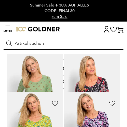
Summer Sale + 30% AUF ALLES
Überspringe Navigation, direkt zum Content
CODE: FINAL30
zum Sale
MENU
Suchen
Startseite
Neu
Neu
FILTERN & SORTIEREN
52
Artikel
GOLDNER
GOLDNER
Viskoseshirt mit künstlerischem Print
Viskoseshirt mit geometrischem Minimal-Print
64,95 €
64,95 €
34,95 €
34,95 €