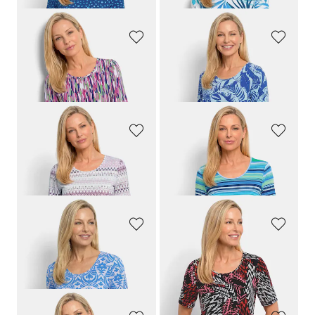
GOLDNER
GOLDNER
Viskoseshirt mit Zebramuster
Jersey-Shirt mit Leo Print
64,95 €
64,95 €
34,95 €
34,95 €
GOLDNER
GOLDNER
Viskoseshirt mit femininem Ornamentmuster
Viskoseshirt mit Blüten und Längsstreifen
64,95 €
64,95 €
34,95 €
34,95 €
GOLDNER
GOLDNER
Shirt mit grafischem Muster
Viskoseshirt mit grafischem Blättermuster
64,95 €
64,95 €
34,95 €
34,95 €