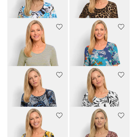
Viskoseshirt im attraktiven Mustermix
Shirt mit elegantem Leo Print
64,95 €
64,95 €
34,95 €
34,95 €
GOLDNER
GOLDNER
Streifenshirt mit Glanzgarn
Shirt aus softer Baumwollmischung
64,95 €
64,95 €
34,95 €
29,95 €
30-Tage-Bestpreis**: 34,95 €
(-14%)
GOLDNER
GOLDNER
Viskoseshirt mit Palmenprint
Jerseyshirt mit modischem Floraldruck
64,95 €
64,95 €
34,95 €
34,95 €
GOLDNER
GOLDNER
Shirt mit hübschem Ornament-Muster
Viskoseshirt mit abstraktem Floraldruck
64,95 €
64,95 €
34,95 €
34,95 €