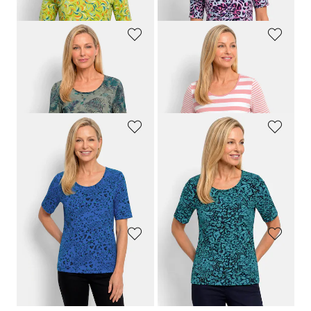
GOLDNER
GOLDNER
Viskoseshirt mit Blüten- und Blätter-Print
Baumwollshirt mit grafischem Druck
64,95 €
64,95 €
34,95 €
34,95 €
GOLDNER
GOLDNER
Viskoseshirt mit frischem All-over-Print
Jersey-Shirt mit Animal Print
64,95 €
64,95 €
34,95 €
34,95 €
GOLDNER
GOLDNER
Sommershirt aus pflegeleichtem Viskose-Jersey
Streifenshirt aus softer Baumwollmischung
64,95 €
64,95 €
34,95 €
34,95 €