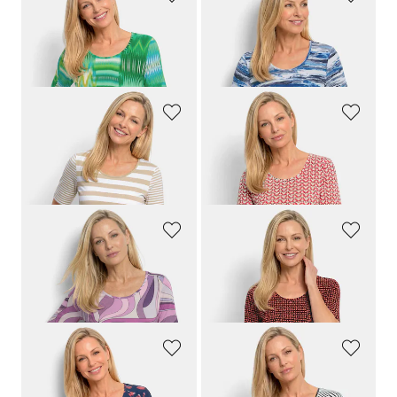
GOLDNER
GOLDNER
Viskoseshirt mit Zickzackmuster
Shirt aus softem Baumwolljersey mit Aquarell-Druck
64,95 €
64,95 €
34,95 €
34,95 €
GOLDNER
GOLDNER
Streifenshirt aus softer Baumwollmischung
Jersey-Shirt mit Minimal-Rautenmuster
64,95 €
64,95 €
34,95 €
34,95 €
GOLDNER
GOLDNER
Viskoseshirt mit kunstvollem All-over-Print
Viskoseshirt mit geometrischem Minimal Print
64,95 €
64,95 €
34,95 €
34,95 €
GOLDNER
GOLDNER
Sommershirt mit Tupfenmuster
Viskoseshirt mit abstraktem Streifendruck