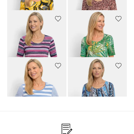
GOLDNER
GOLDNER
Baumwollshirt mit künstlerischem Streifendessin
Wohlfühlshirt mit tropischem Dessin
69,95 €
69,95 €
39,95 €
34,95 €
30-Tage-Bestpreis**: 39,95 €
(-12%)
GOLDNER
GOLDNER
Streifenshirt aus softer Baumwollmischung
Baumwollshirt im Animal-Mustermix
64,95 €
64,95 €
34,95 €
34,95 €