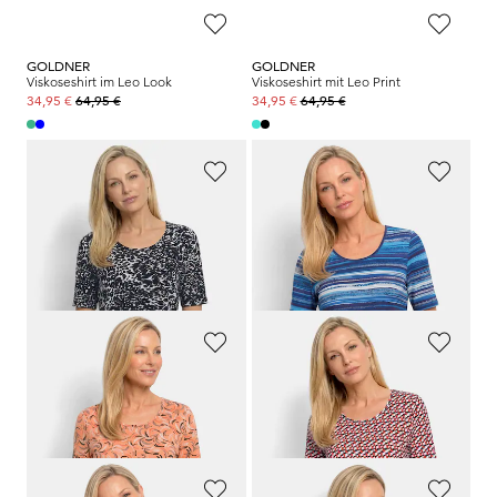
GOLDNER
GOLDNER
Viskoseshirt im Leo Look
Viskoseshirt mit Leo Print
64,95 €
64,95 €
34,95 €
34,95 €
GOLDNER
GOLDNER
Viskoseshirt mit Leo Print
Viskoseshirt mit farbintensivem Streifenmuster
64,95 €
64,95 €
34,95 €
34,95 €
GOLDNER
GOLDNER
Viskoseshirt mit frischem All-over-Print
Viskoseshirt mit spannendem 3D-Print
64,95 €
64,95 €
34,95 €
34,95 €