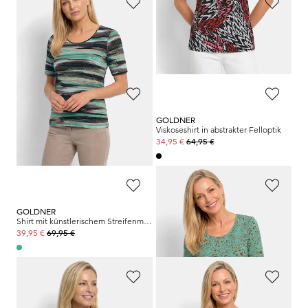
GOLDNER
GOLDNER
Jersey-Shirt mit geometrischem All-over-Print
Viskoseshirt mit frischem Streifenmuster
64,95 €
64,95 €
34,95 €
34,95 €
GOLDNER
GOLDNER
Viskoseshirt mit femininem Ornamentmuster
Viskoseshirt in abstrakter Felloptik
64,95 €
64,95 €
34,95 €
34,95 €
GOLDNER
GOLDNER
Shirt mit künstlerischem Streifenmuster
Viskoseshirt im Leo Look
69,95 €
64,95 €
39,95 €
34,95 €
GOLDNER
GOLDNER