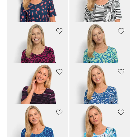
64,95 €
64,95 €
29,95 €
34,95 €
30-Tage-Bestpreis**: 34,95 €
(-14%)
GOLDNER
GOLDNER
Jersey-Shirt mit schwungvollem Muster
Viskoseshirt mit Blättermuster
64,95 €
64,95 €
34,95 €
34,95 €
GOLDNER
GOLDNER
Baumwollshirt mit außergewöhnlichem Streifendruck
Viskoseshirt in modischem Animal Print
64,95 €
64,95 €
34,95 €
34,95 €
GOLDNER
GOLDNER
Viskoseshirt mit verspielten Tupfen
Viskoseshirt mit sommerlichem Blätterprint
64,95 €
69,95 €
34,95 €
39,95 €