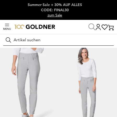
Summer Sale + 30% AUF ALLES
Überspringe Navigation, direkt zum Content
CODE: FINAL30
zum Sale
MENU
Startseite
Damenmode
Hosen
Stretchhosen
Suchen