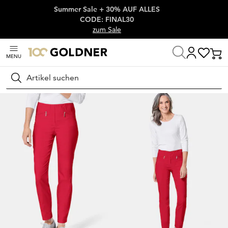
Summer Sale + 30% AUF ALLES
Überspringe Navigation, direkt zum Content
CODE: FINAL30
zum Sale
MENU
Startseite
Damenmode
Hosen
Stretchhosen
Suchen