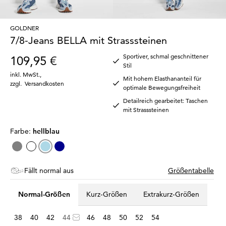
GOLDNER
7/8-Jeans BELLA mit Strasssteinen
Sportiver, schmal geschnittener
109,95 €
Stil
inkl. MwSt.
,
Mit hohem Elasthananteil für
zzgl.
Versandkosten
optimale Bewegungsfreiheit
Detailreich gearbeitet: Taschen
mit Strasssteinen
Farbe:
hellblau
Fällt normal aus
Größentabelle
Normal-Größen
Kurz-Größen
Extrakurz-Größen
38
40
42
44
46
48
50
52
54