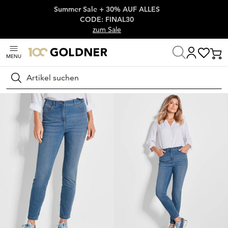
Summer Sale + 30% AUF ALLES
Überspringe Navigation, direkt zum Content
CODE: FINAL30
zum Sale
MENU
Startseite
Damenmode
Jeans
Stretchjeans
Suchen