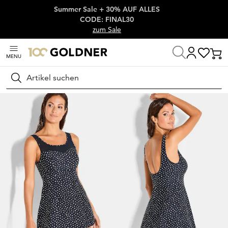
Summer Sale + 30% AUF ALLES
Überspringe Navigation, direkt zum Content
CODE: FINAL30
zum Sale
MENU
Startseite
Wäsche & Bademode
Bademode
Badeanzüge
Suchen