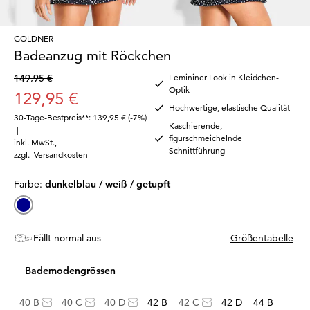
GOLDNER
Badeanzug mit Röckchen
149,95 €
Femininer Look in Kleidchen-
Optik
129,95 €
Hochwertige, elastische Qualität
30-Tage-Bestpreis**: 139,95 €
(-7%)
Kaschierende,
|
figurschmeichelnde
inkl. MwSt.
,
Schnittführung
zzgl.
Versandkosten
Farbe:
dunkelblau / weiß / getupft
Fällt normal aus
Größentabelle
Bademodengrössen
40 B
40 C
40 D
42 B
42 C
42 D
44 B