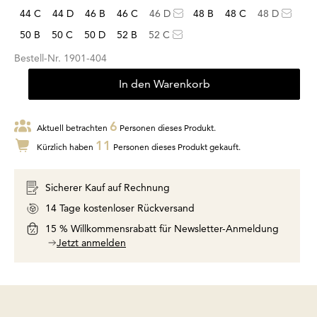
44 C
44 D
46 B
46 C
46 D
48 B
48 C
48 D
50 B
50 C
50 D
52 B
52 C
Bestell-Nr.
1901-404
In den Warenkorb
6
Aktuell betrachten
Personen dieses Produkt.
11
Kürzlich haben
Personen dieses Produkt gekauft.
Sicherer Kauf auf Rechnung
14 Tage kostenloser Rückversand
15 % Willkommensrabatt für Newsletter-Anmeldung
Jetzt anmelden