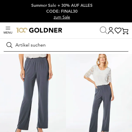
Summer Sale + 30% AUF ALLES
Überspringe Navigation, direkt zum Content
CODE: FINAL30
zum Sale
MENU
Startseite
Damenmode
Hosen
Stretchhosen
Suchen