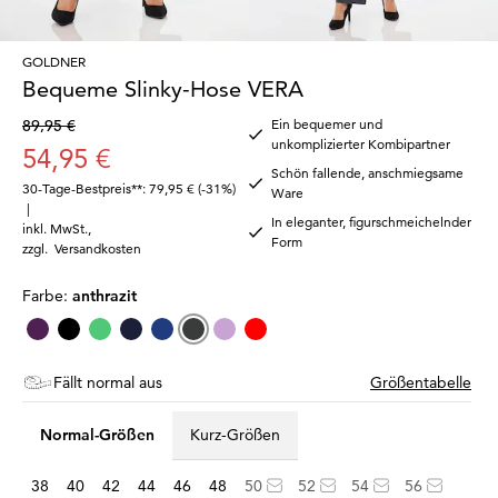
GOLDNER
Bequeme Slinky-Hose VERA
89,95 €
Ein bequemer und
unkomplizierter Kombipartner
54,95 €
Schön fallende, anschmiegsame
30-Tage-Bestpreis**: 79,95 €
(-31%)
Ware
|
In eleganter, figurschmeichelnder
inkl. MwSt.
,
Form
zzgl.
Versandkosten
Farbe:
anthrazit
Fällt normal aus
Größentabelle
Normal-Größen
Kurz-Größen
38
40
42
44
46
48
50
52
54
56