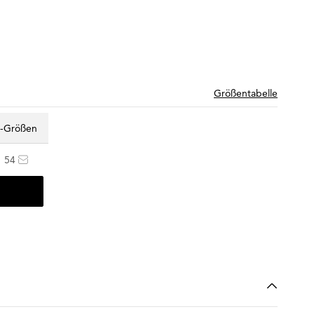
Größentabelle
z-Größen
54