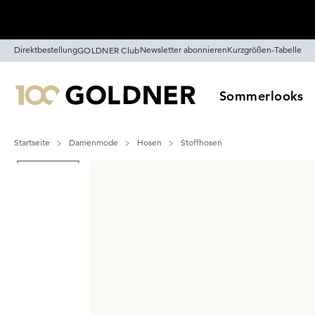
Überspringe Navigation, direkt zum Content
Direktbestellung
Newsletter abonnieren
Kurzgrößen-Tabelle
GOLDNER Club
Sommerlooks
Startseite
Damenmode
Hosen
Stoffhosen