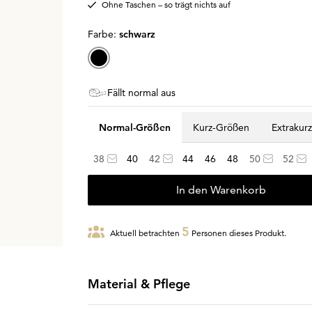
Ohne Taschen – so trägt nichts auf
Farbe:
schwarz
Fällt normal aus
Normal-Größen
Kurz-Größen
Extrakur
38
40
42
44
46
48
50
52
In den Warenkorb
5
Aktuell betrachten
Personen dieses Produkt.
Material & Pflege