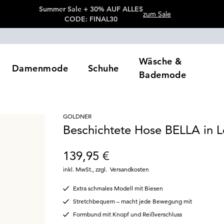
Summer Sale + 30% AUF ALLES
zum Sale
CODE: FINAL30
Wäsche &
Damenmode
Schuhe
Bademode
GOLDNER
Beschichtete Hose BELLA in L
139,95 €
inkl. MwSt.
,
zzgl.
Versandkosten
Extra schmales Modell mit Biesen
Stretchbequem – macht jede Bewegung mit
Formbund mit Knopf und Reißverschluss