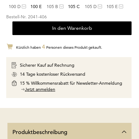
100 D
100 E
105 B
105 C
105 D
105 E
Bestell-Nr.
2041-406
In den Warenkorb
4
Kürzlich haben
Personen dieses Produkt gekauft.
Sicherer Kauf auf Rechnung
14 Tage kostenloser Rückversand
15 % Willkommensrabatt für Newsletter-Anmeldung
Jetzt anmelden
Produktbeschreibung