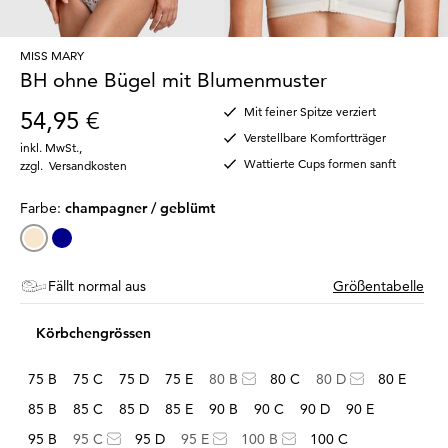
MISS MARY
BH ohne Bügel mit Blumenmuster
Mit feiner Spitze verziert
54,95 €
Verstellbare Komfortträger
inkl. MwSt.
,
Wattierte Cups formen sanft
zzgl.
Versandkosten
Farbe:
champagner / geblümt
Fällt normal aus
Größentabelle
Körbchengrössen
75 B
75 C
75 D
75 E
80 B
80 C
80 D
80 E
85 B
85 C
85 D
85 E
90 B
90 C
90 D
90 E
95 B
95 C
95 D
95 E
100 B
100 C