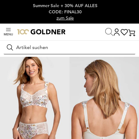
Summer Sale + 30% AUF ALLES
Überspringe Navigation, direkt zum Content
CODE: FINAL30
zum Sale
MENU
Startseite
Wäsche & Bademode
BHs
BHs ohne Bügel
Suchen