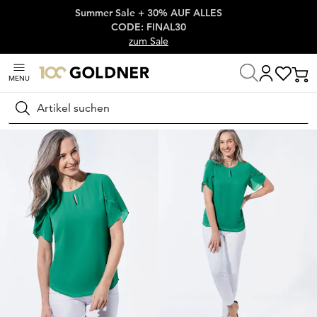
Summer Sale + 30% AUF ALLES
Überspringe Navigation, direkt zum Content
CODE: FINAL30
zum Sale
MENU
Startseite
Damenmode
Blusen
Blusenshirts
Suchen