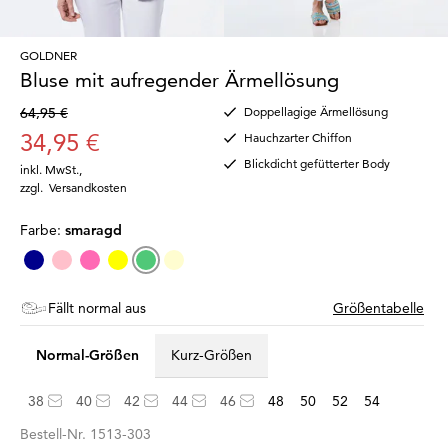
GOLDNER
Bluse mit aufregender Ärmellösung
64,95 €
Doppellagige Ärmellösung
34,95 €
Hauchzarter Chiffon
Blickdicht gefütterter Body
inkl. MwSt.
,
zzgl.
Versandkosten
Farbe:
smaragd
Fällt normal aus
Größentabelle
Normal-Größen
Kurz-Größen
38
40
42
44
46
48
50
52
54
Bestell-Nr.
1513-303