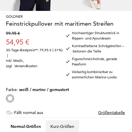
GOLDNER
Feinstrickpullover mit maritimen Streifen
99,95 €
Hochwertiger Strukturstrick in
Rippen- und Ajourdessin
54,95 €
Kontrastfarbene Schrägstreifen –
30-Tage-Bestpreis**: 79,95 €
(-31%)
betonen die Taille
|
Figurschmeichelnde, gerade
inkl. MwSt.
,
Passform
zzgl.
Versandkosten
Vielseitig kombinierbar zu
sommerlichen Marine-Looks
Farbe:
weiß / marine / gemustert
Fällt normal aus
Größentabelle
Normal-Größen
Kurz-Größen