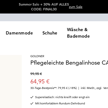
Summer Sale + 30% AUF ALLES
zum Sale
CODE: FINAL30
Wäsche &
Damenmode
Schuhe
Bademode
GOLDNER
Pflegeleichte Bengalinhose 
99,95 €
64,95 €
30-Tage-Bestpreis**: 79,95 €
(-18%)
|
inkl. MwSt.
,
zzgl.
Ver
Superelastisch: nichts kneift oder engt ein
Mit komfortablem Rundum-Dehnbund