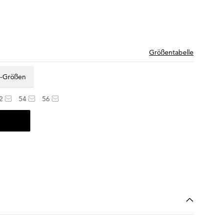
Größentabelle
z-Größen
2
54
56