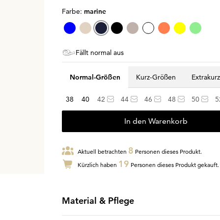
Farbe:
marine
Fällt normal aus
Normal-Größen
Kurz-Größen
Extrakur
38
40
42
44
46
48
50
5
In den Warenkorb
8
Aktuell betrachten
Personen dieses Produkt.
19
Kürzlich haben
Personen dieses Produkt gekauft.
Material & Pflege