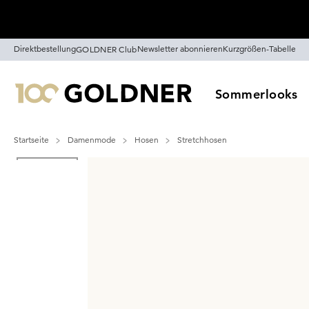
Überspringe Navigation, direkt zum Content
Direktbestellung
Newsletter abonnieren
Kurzgrößen-Tabelle
GOLDNER Club
Sommerlooks
Startseite
Damenmode
Hosen
Stretchhosen