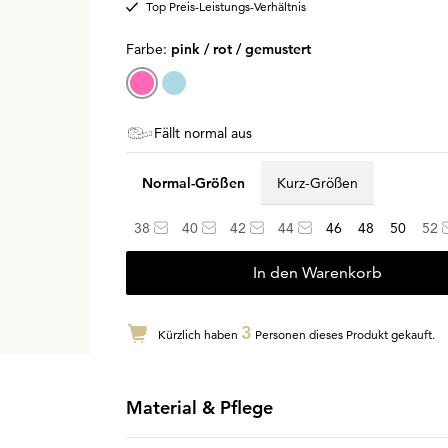
Top Preis-Leistungs-Verhältnis
Farbe:
pink / rot / gemustert
Fällt normal aus
Normal-Größen
Kurz-Größen
38
40
42
44
46
48
50
52
In den Warenkorb
3
Kürzlich haben
Personen dieses Produkt gekauft.
Material & Pflege