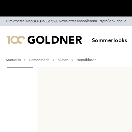
Überspringe Navigation, direkt zum Content
Direktbestellung
Newsletter abonnieren
Kurzgrößen-Tabelle
GOLDNER Club
Sommerlooks
Startseite
Damenmode
Blusen
Hemdblusen