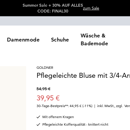
Summer Sale + 30% AUF ALLES
zum Sale
CODE: FINAL30
Wäsche &
Damenmode
Schuhe
Bademode
GOLDNER
Pflegeleichte Bluse mit 3/4-A
54,95 €
39,95 €
30-Tage-Bestpreis**: 44,95 €
(-11%)
|
inkl. MwSt.
,
zzgl.
Ver
Mit offenem Kragen
Pflegeleichte Kofferqualität - knittert nicht