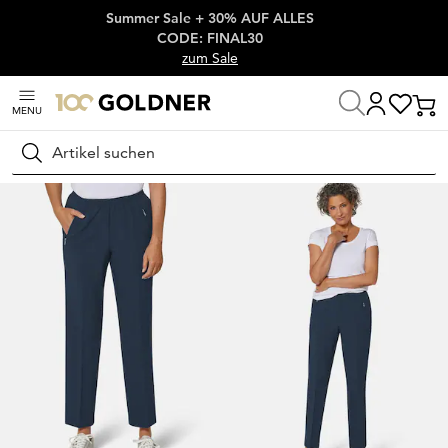
Summer Sale + 30% AUF ALLES
Überspringe Navigation, direkt zum Content
CODE: FINAL30
zum Sale
MENU
Startseite
Damenmode
Hosen
Schlupfhosen
Suchen