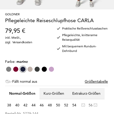
GOLDNER
Pflegeleichte Reiseschlupfhose CARLA
Praktische Reißverschlusstaschen
79,95 €
Pflegeleichte, knitterarme
inkl. MwSt.
,
Reisequalität
zzgl.
Versandkosten
Mit bequemem Rundum-
Dehnbund
Farbe:
marine
Fällt normal aus
Größentabelle
Normal-Größen
Kurz-Größen
Extrakurz-Größen
38
40
42
44
46
48
50
52
54
56
Bestell-Nr.
5779-144