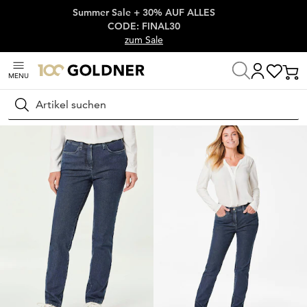
Summer Sale + 30% AUF ALLES
Überspringe Navigation, direkt zum Content
CODE: FINAL30
zum Sale
MENU
Startseite
Damenmode
Jeans
Stretchjeans
Suchen