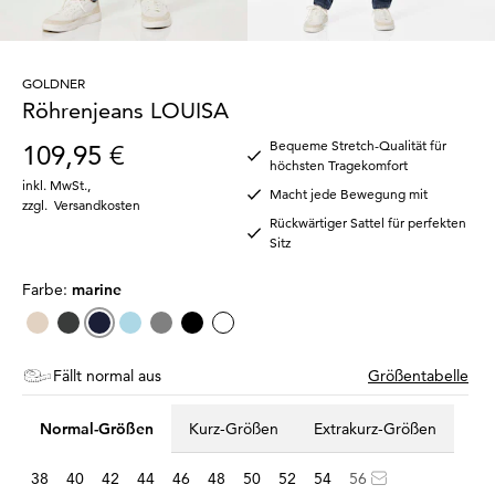
GOLDNER
Röhrenjeans LOUISA
Bequeme Stretch-Qualität für
109,95 €
höchsten Tragekomfort
inkl. MwSt.
,
Macht jede Bewegung mit
zzgl.
Versandkosten
Rückwärtiger Sattel für perfekten
Sitz
Farbe:
marine
Fällt normal aus
Größentabelle
Normal-Größen
Kurz-Größen
Extrakurz-Größen
38
40
42
44
46
48
50
52
54
56