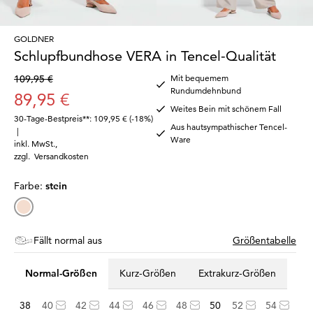
GOLDNER
Schlupfbundhose VERA in Tencel-Qualität
109,95 €
Mit bequemem
Rundumdehnbund
89,95 €
Weites Bein mit schönem Fall
30-Tage-Bestpreis**: 109,95 €
(-18%)
Aus hautsympathischer Tencel-
|
Ware
inkl. MwSt.
,
zzgl.
Versandkosten
Farbe:
stein
Fällt normal aus
Größentabelle
Normal-Größen
Kurz-Größen
Extrakurz-Größen
38
40
42
44
46
48
50
52
54