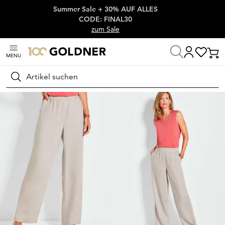
Summer Sale + 30% AUF ALLES
Überspringe Navigation, direkt zum Content
CODE: FINAL30
zum Sale
MENU
Startseite
Damenmode
Hosen
Schlupfhosen
Suchen