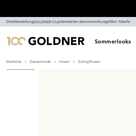
Überspringe Navigation, direkt zum Content
Direktbestellung
Newsletter abonnieren
Kurzgrößen-Tabelle
GOLDNER Club
Sommerlooks
Startseite
Damenmode
Hosen
Schlupfhosen