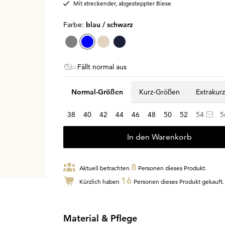
Mit streckender, abgesteppter Biese
Farbe:
blau / schwarz
Fällt normal aus
Normal-Größen
Kurz-Größen
Extrakur
38
40
42
44
46
48
50
52
54
5
In den Warenkorb
8
Aktuell betrachten
Personen dieses Produkt.
16
Kürzlich haben
Personen dieses Produkt gekauft.
Material & Pflege