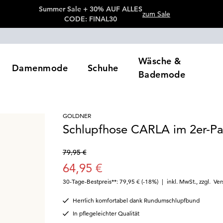
Summer Sale + 30% AUF ALLES
zum Sale
CODE: FINAL30
Wäsche &
Damenmode
Schuhe
Bademode
GOLDNER
Schlupfhose CARLA im 2er-Pa
79,95 €
64,95 €
30-Tage-Bestpreis**: 79,95 €
(-18%)
|
inkl. MwSt.
,
zzgl.
Ver
Herrlich komfortabel dank Rundumschlupfbund
In pflegeleichter Qualität