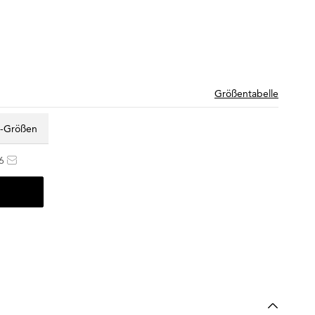
Größentabelle
z-Größen
6