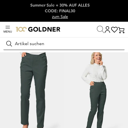
Summer Sale + 30% AUF ALLES
Überspringe Navigation, direkt zum Content
CODE: FINAL30
zum Sale
MENU
Startseite
Damenmode
Hosen
Stretchhosen
Suchen