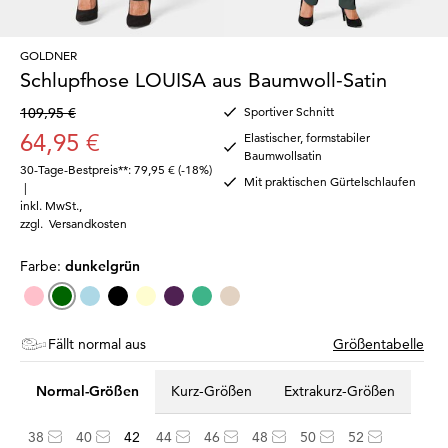
GOLDNER
Schlupfhose LOUISA aus Baumwoll-Satin
109,95 €
Sportiver Schnitt
64,95 €
Elastischer, formstabiler
Baumwollsatin
30-Tage-Bestpreis**: 79,95 €
(-18%)
Mit praktischen Gürtelschlaufen
|
inkl. MwSt.
,
zzgl.
Versandkosten
Farbe:
dunkelgrün
Fällt normal aus
Größentabelle
Normal-Größen
Kurz-Größen
Extrakurz-Größen
38
40
42
44
46
48
50
52