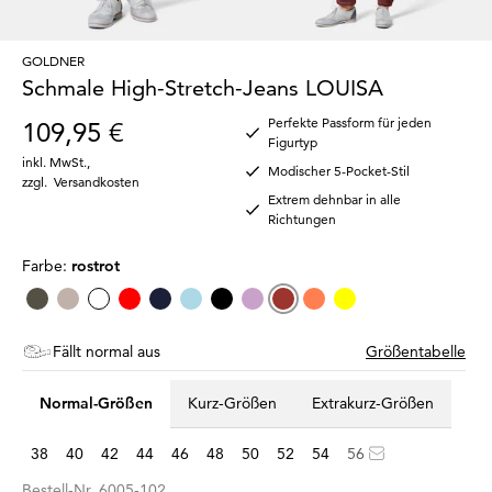
GOLDNER
Schmale High-Stretch-Jeans LOUISA
Perfekte Passform für jeden
109,95 €
Figurtyp
inkl. MwSt.
,
Modischer 5-Pocket-Stil
zzgl.
Versandkosten
Extrem dehnbar in alle
Richtungen
Farbe:
rostrot
Fällt normal aus
Größentabelle
Normal-Größen
Kurz-Größen
Extrakurz-Größen
38
40
42
44
46
48
50
52
54
56
Bestell-Nr.
6005-102