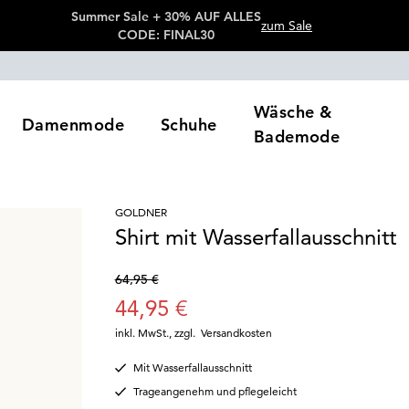
Summer Sale + 30% AUF ALLES
zum Sale
CODE: FINAL30
Wäsche &
Damenmode
Schuhe
Bademode
GOLDNER
Shirt mit Wasserfallausschnitt
64,95 €
44,95 €
inkl. MwSt.
,
zzgl.
Versandkosten
Mit Wasserfallausschnitt
Trageangenehm und pflegeleicht