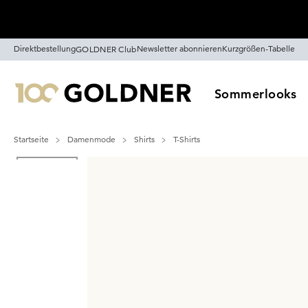
Überspringe Navigation, direkt zum Content
Direktbestellung
Newsletter abonnieren
Kurzgrößen-Tabelle
GOLDNER Club
Sommerlooks
Startseite
Damenmode
Shirts
T-Shirts