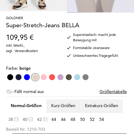
GOLDNER
Super-Stretch-Jeans BELLA
Superelastisch: macht jede
109,95 €
Bewegung mit
inkl. MwSt.
,
Formstabile Jeansware
zzgl.
Versandkosten
Unbeschwertes Tragegefühl
Farbe:
beige
Fällt normal aus
Größentabelle
Normal-Größen
Kurz-Größen
Extrakurz-Größen
38
40
42
44
46
48
50
52
54
Bestell-Nr.
1210-703