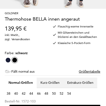
GOLDNER
Thermohose BELLA innen angeraut
Flauschig-warme Innenseite
139,95 €
Mit Glitzersteinchen und
inkl. MwSt.
,
Stickerei an den Gesäßtaschen
zzgl.
Versandkosten
Klassische 5-Pocket-Form
Farbe:
schwarz
Fällt normal aus
Größentabelle
Normal-Größen
Kurz-Größen
Extrakurz-Größen
38
40
42
44
46
48
50
52
54
Bestell-Nr.
1572-103