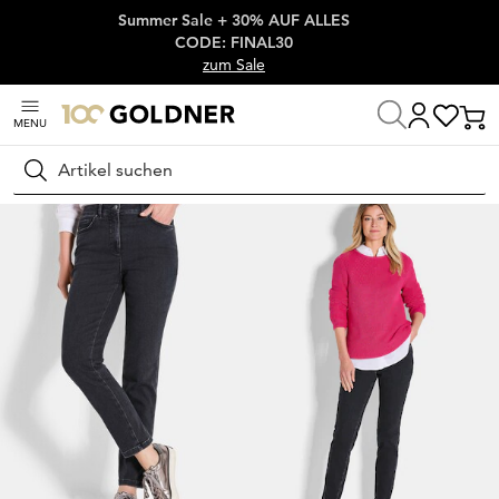
Summer Sale + 30% AUF ALLES
Überspringe Navigation, direkt zum Content
CODE: FINAL30
zum Sale
MENU
Startseite
Damenmode
Jeans
Stretchjeans
Suchen