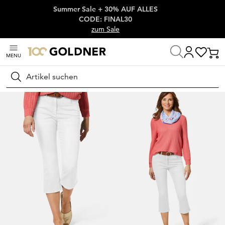
Summer Sale + 30% AUF ALLES
Überspringe Navigation, direkt zum Content
CODE: FINAL30
zum Sale
MENU
Startseite
Damenmode
Jeans
Capri Jeans
Suchen