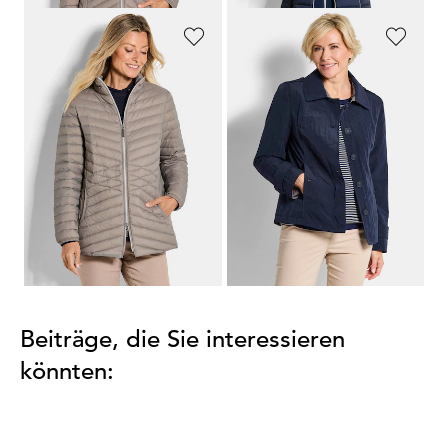
GOLDNER
GOLDNER
Daunenjacke mit femininer Steppung
Trench-Jacke in Crash-Optik
99,95 €
189,95 €
109,95 €
+ 2
30-Tage-Bestpreis**: 169,95 €
(-35%)
...
1
2
3
4
5
7
Beiträge, die Sie interessieren
könnten: