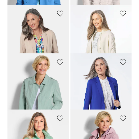
GOLDNER
GOLDNER
Leichter Jerseyblazer mit höchster Bewegungsfreiheit
Blouson mit klassischen Details
169,95 €
169,95 €
89,95 €
+ 4
30-Tage-Bestpreis**: 99,95 €
(-10%)
GOLDNER
GOLDNER
Trench-Jacke in Crash-Optik
Leichter Jerseyblazer mit höchster Bewegungsfreiheit
189,95 €
169,95 €
109,95 €
+ 4
30-Tage-Bestpreis**: 169,95 €
(-35%)
GOLDNER
GOLDNER
Modische Übergangsjacke
Jacke mit abnehmbarer Kapuze