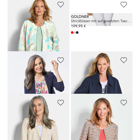
GOLDNER
GOLDNER
Jersey-Jacke mit Ottomanstruktur
Strickblazer mit aufgesetzten Taschen
139,95 €
109,95 €
79,95 €
30-Tage-Bestpreis**: 89,95 €
(-11%)
GOLDNER
GOLDNER
Leichter Jerseyblazer mit höchster Bewegungsfreiheit
Leichte Jacke im Blouson-Stil
169,95 €
169,95 €
109,95 €
+ 4
GOLDNER
GOLDNER
Jersey-Blazer mit Reverskragen
Bouclé-Jacke im Ringel-Look
109,95 €
139,95 €
89,95 €
99,95 €
30-Tage-Bestpreis**: 109,95 €
(-9%)