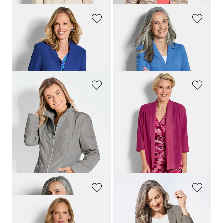
GOLDNER
GOLDNER
Blazer ohne Revers aus Viskose-Stretch
Jersey-Blazer mit Reverskragen
179,95 €
109,95 €
109,95 €
89,95 €
GOLDNER
GOLDNER
Modische Übergangsjacke
Chiffonjäckchen
159,95 €
64,95 €
109,95 €
54,95 €
+ 1
30-Tage-Bestpreis**: 159,95 €
(-31%)
GOLDNER
GOLDNER
Jersey-Blazer mit Reverskragen
Leichter Jerseyblazer mit höchster Bewegungsfreiheit
109,95 €
169,95 €
89,95 €
109,95 €