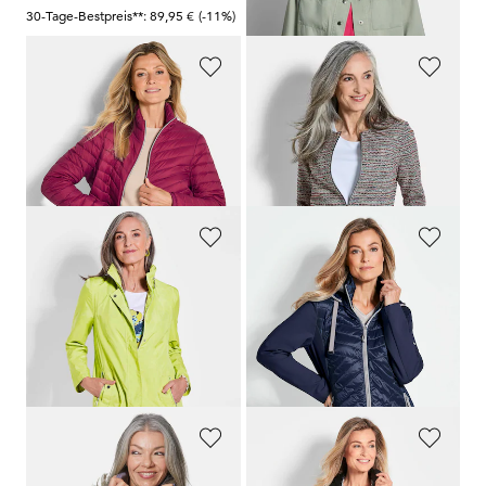
30-Tage-Bestpreis**: 89,95 €
(-11%)
30-Tage-Bestpreis**: 99,95 €
(-20%)
GOLDNER
GOLDNER
Daunenjacke mit femininer Steppung
Jersey-Blazer in Bouclé-Optik
99,95 €
139,95 €
79,95 €
+ 2
30-Tage-Bestpreis**: 89,95 €
(-11%)
GOLDNER
GOLDNER
Super leichte Longjacke mit versteckter Kapuze
Jacke mit Stehkragen
209,95 €
189,95 €
89,95 €
109,95 €
+ 2
30-Tage-Bestpreis**: 159,95 €
30-Tage-Bestpreis**: 139,95 €
(-43%)
(-21%)
GOLDNER
GOLDNER