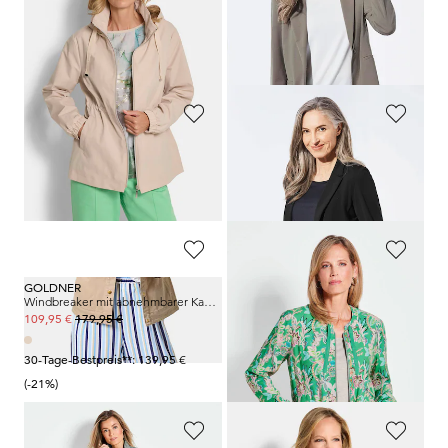
+ 4
30-Tage-Bestpreis**: 139,95 €
(-21%)
GOLDNER
GOLDNER
Jacke
Leichter Jerseyblazer mit höchster Bewegungsfreiheit
159,95 €
169,95 €
99,95 €
+ 4
GOLDNER
GOLDNER
Windbreaker mit abnehmbarer Kapuze
Blouson mit floralen Alloverdruck
179,95 €
169,95 €
109,95 €
109,95 €
30-Tage-Bestpreis**: 139,95 €
30-Tage-Bestpreis**: 139,95 €
(-21%)
(-21%)