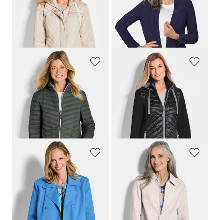
189,95 €
109,95 €
109,95 €
+ 3
30-Tage-Bestpreis**: 149,95 €
(-26%)
GOLDNER
GOLDNER
Daunenjacke mit femininer Steppung
Jacke mit Stehkragen
99,95 €
189,95 €
109,95 €
+ 2
+ 2
30-Tage-Bestpreis**: 139,95 €
(-21%)
GOLDNER
GOLDNER
Trenchjacke mit Baumwolle
Jacke mit Waffelstepp
169,95 €
169,95 €
109,95 €
99,95 €
30-Tage-Bestpreis**: 139,95 €
30-Tage-Bestpreis**: 109,95 €
(-9%)
(-21%)