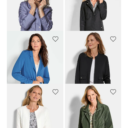
Leichte Jacke mit edlem Schimmer
Super leichte Longjacke mit versteckter Kapuze
169,95 €
209,95 €
109,95 €
89,95 €
30-Tage-Bestpreis**: 139,95 €
30-Tage-Bestpreis**: 159,95 €
(-21%)
(-43%)
GOLDNER
BARBARA LEBEK
Leichter Jerseyblazer mit höchster Bewegungsfreiheit
Blouson aus weichem Jersey mit Tunnelzug
169,95 €
109,95 €
109,95 €
54,97 €
+ 4
30-Tage-Bestpreis**: 76,96 €
(-28%)
30-Tage-Bestpreis**: 139,95 €
(-21%)
GOLDNER
GOLDNER
Elegante Jerseyjacke aus Baumwolle
Wasserabweisende Regenjacke
159,95 €
169,95 €
99,95 €
89,95 €
30-Tage-Bestpreis**: 109,95 €
(-9%)
30-Tage-Bestpreis**: 139,95 €