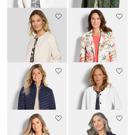
(-35%)
RABE
GOLDNER
Blouson aus Jersey mit Reißverschluss
Floraler Blazer aus Waffel-Jersey
129,99 €
149,95 €
58,49 €
89,95 €
30-Tage-Bestpreis**: 91,00 €
(-35%)
30-Tage-Bestpreis**: 149,95 €
(-40%)
GOLDNER
GOLDNER
Daunenjacke mit femininer Steppung
Edler Blazer in Bouclé-Optik
99,95 €
159,95 €
99,95 €
+ 2
30-Tage-Bestpreis**: 109,95 €
(-9%)
GOLDNER
GOLDNER
Steppjacke mit Kapuze
Weich fallende Jersey-Longjacke