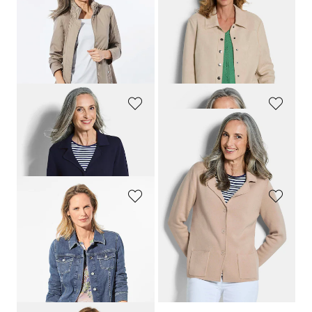
GOLDNER
GOLDNER
Super leichte Longjacke mit versteckter Kapuze
Hemdjacke in Velourslederoptik
209,95 €
109,95 €
89,95 €
64,95 €
30-Tage-Bestpreis**: 159,95 €
30-Tage-Bestpreis**: 79,95 €
(-18%)
(-43%)
GOLDNER
GOLDNER
Strickblazer mit aufgesetzten Taschen
Jersey-Blazer mit Reverskragen
109,95 €
109,95 €
89,95 €
GOLDNER
GOLDNER
Zeitlose Jeansjacke mit tollen Details
Leichte Blusenjacke in Seersucker-Qualität
159,95 €
139,95 €
109,95 €
89,95 €
30-Tage-Bestpreis**: 139,95 €
30-Tage-Bestpreis**: 109,95 €
(-21%)
(-18%)