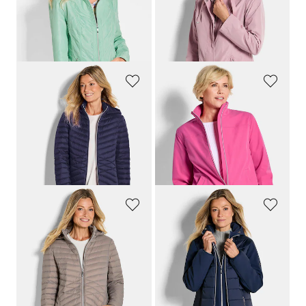
159,95 €
179,95 €
109,95 €
109,95 €
+ 1
30-Tage-Bestpreis**: 139,95 €
30-Tage-Bestpreis**: 159,95 €
(-21%)
(-31%)
GOLDNER
GOLDNER
Daunenmantel mit femininer Steppung
Blouson-Jacke mit Reißverschluss
109,95 €
159,95 €
89,95 €
+ 2
30-Tage-Bestpreis**: 109,95 €
(-18%)
GOLDNER
GOLDNER
Daunenmantel mit femininer Steppung
Steppjacke mit Ärmeln aus Softshell
109,95 €
189,95 €
109,95 €
+ 2
+ 1
30-Tage-Bestpreis**: 159,95 €
(-31%)