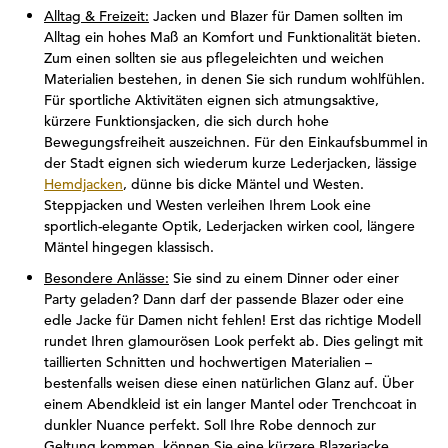
Alltag & Freizeit:
Jacken und Blazer für Damen sollten im
Alltag ein hohes Maß an Komfort und Funktionalität bieten.
Zum einen sollten sie aus pflegeleichten und weichen
Materialien bestehen, in denen Sie sich rundum wohlfühlen.
Für sportliche Aktivitäten eignen sich atmungsaktive,
kürzere Funktionsjacken, die sich durch hohe
Bewegungsfreiheit auszeichnen. Für den Einkaufsbummel in
der Stadt eignen sich wiederum kurze Lederjacken, lässige
Hemdjacken
, dünne bis dicke Mäntel und Westen.
Steppjacken und Westen verleihen Ihrem Look eine
sportlich-elegante Optik, Lederjacken wirken cool, längere
Mäntel hingegen klassisch.
Besondere Anlässe:
Sie sind zu einem Dinner oder einer
Party geladen? Dann darf der passende Blazer oder eine
edle Jacke für Damen nicht fehlen! Erst das richtige Modell
rundet Ihren glamourösen Look perfekt ab. Dies gelingt mit
taillierten Schnitten und hochwertigen Materialien –
bestenfalls weisen diese einen natürlichen Glanz auf. Über
einem Abendkleid ist ein langer Mantel oder Trenchcoat in
dunkler Nuance perfekt. Soll Ihre Robe dennoch zur
Geltung kommen, können Sie eine kürzere Blazerjacke