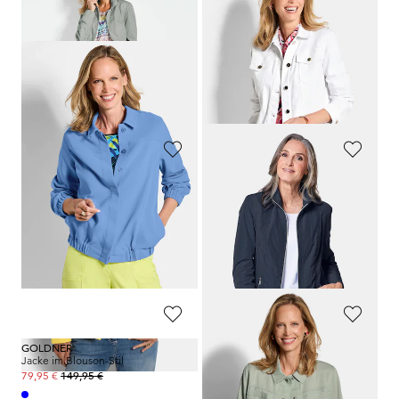
GOLDNER
GOLDNER
Modische Übergangsjacke
Jeansjacke mit Blumenborte
159,95 €
149,95 €
109,95 €
99,95 €
+ 1
30-Tage-Bestpreis**: 109,95 €
(-9%)
30-Tage-Bestpreis**: 159,95 €
(-31%)
GOLDNER
GOLDNER
Jeansjacke in taillierter Form
Modische Übergangsjacke
169,95 €
159,95 €
89,95 €
109,95 €
+ 1
30-Tage-Bestpreis**: 109,95 €
30-Tage-Bestpreis**: 159,95 €
(-18%)
(-31%)
GOLDNER
GOLDNER
Jacke im Blouson-Stil
Leichte Jacke aus kühlem Lyocell
149,95 €
139,95 €
79,95 €
79,95 €