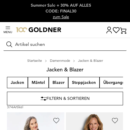
Summer Sale + 30% AUF ALLES
Überspringe Navigation, direkt zum Content
CODE: FINAL30
zum Sale
MENU
Suchen
Startseite
Damenmode
Jacken & Blazer
Jacken & Blazer
Jacken
Mäntel
Blazer
Steppjacken
Übergangsjac
FILTERN & SORTIEREN
374
Artikel