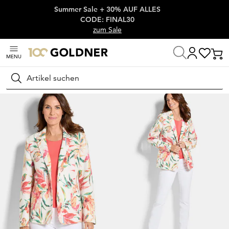
Summer Sale + 30% AUF ALLES
Überspringe Navigation, direkt zum Content
CODE: FINAL30
zum Sale
MENU
Startseite
Damenmode
Jacken & Blazer
Blazer
Suchen