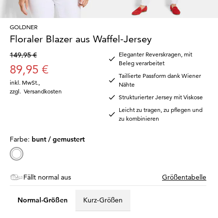
GOLDNER
Floraler Blazer aus Waffel-Jersey
149,95 €
Eleganter Reverskragen, mit
Beleg verarbeitet
89,95 €
Taillierte Passform dank Wiener
inkl. MwSt.
,
Nähte
zzgl.
Versandkosten
Strukturierter Jersey mit Viskose
Leicht zu tragen, zu pflegen und
zu kombinieren
Farbe:
bunt / gemustert
Fällt normal aus
Größentabelle
Normal-Größen
Kurz-Größen