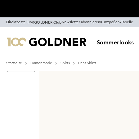
Überspringe Navigation, direkt zum Content
Direktbestellung
Newsletter abonnieren
Kurzgrößen-Tabelle
GOLDNER Club
Sommerlooks
Startseite
Damenmode
Shirts
Print Shirts