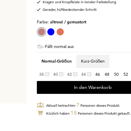
Kragen und Knopfleiste in tonaler Farbstellung
Gerader, hüftbedeckender Schnitt
Farbe:
altrosé / gemustert
Fällt normal aus
Normal-Größen
Kurz-Größen
38
40
42
44
46
48
50
52
In den Warenkorb
7
Aktuell betrachten
Personen dieses Produkt.
18
Kürzlich haben
Personen dieses Produkt gekauft.