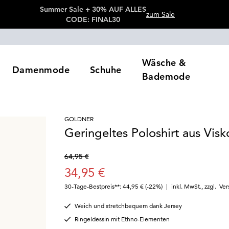
Summer Sale + 30% AUF ALLES
zum Sale
CODE: FINAL30
Wäsche &
Damenmode
Schuhe
Bademode
GOLDNER
Geringeltes Poloshirt aus Visk
64,95 €
34,95 €
30-Tage-Bestpreis**: 44,95 €
(-22%)
|
inkl. MwSt.
,
zzgl.
Ver
Weich und stretchbequem dank Jersey
Ringeldessin mit Ethno-Elementen