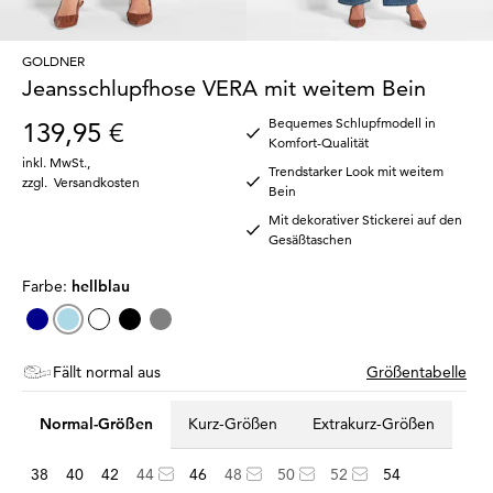
GOLDNER
Jeansschlupfhose VERA mit weitem Bein
Bequemes Schlupfmodell in
139,95 €
Komfort-Qualität
inkl. MwSt.
,
Trendstarker Look mit weitem
zzgl.
Versandkosten
Bein
Mit dekorativer Stickerei auf den
Gesäßtaschen
Farbe:
hellblau
Fällt normal aus
Größentabelle
Normal-Größen
Kurz-Größen
Extrakurz-Größen
38
40
42
44
46
48
50
52
54