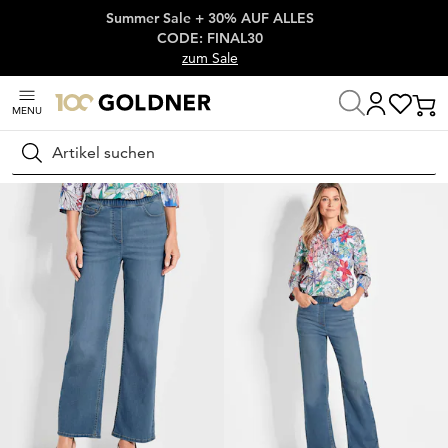
Summer Sale + 30% AUF ALLES
Überspringe Navigation, direkt zum Content
CODE: FINAL30
zum Sale
MENU
Startseite
Damenmode
Jeans
Schlupfjeans
Suchen