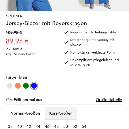
GOLDNER
Jersey-Blazer mit Reverskragen
109,95 €
Figurformende Teilungsnähte
89,95 €
Stretchbequemer Jersey mit
Viskose
inkl. MwSt.
,
Kombistarke, verkürzte Form
zzgl.
Versandkosten
Unkompliziert, pflegeleicht und
reisetauglich
Farbe:
blau
Fällt normal aus
Größentabelle
Normal-Größen
Kurz-Größen
38
40
42
44
46
48
50
52
54