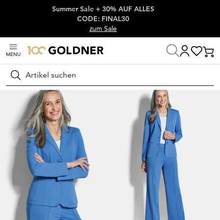
Summer Sale + 30% AUF ALLES
Überspringe Navigation, direkt zum Content
CODE: FINAL30
zum Sale
MENU
Startseite
Damenmode
Jacken & Blazer
Blazer
Suchen