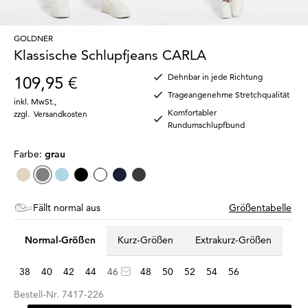
GOLDNER
Klassische Schlupfjeans CARLA
Dehnbar in jede Richtung
109,95 €
Trageangenehme Stretchqualität
inkl. MwSt.
,
Komfortabler
zzgl.
Versandkosten
Rundumschlupfbund
Farbe:
grau
Fällt normal aus
Größentabelle
Normal-Größen
Kurz-Größen
Extrakurz-Größen
38
40
42
44
46
48
50
52
54
56
Bestell-Nr.
7417-226