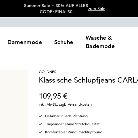
Summer Sale + 30% AUF ALLES
zum Sale
CODE: FINAL30
Wäsche &
Damenmode
Schuhe
Bademode
GOLDNER
Klassische Schlupfjeans CARL
109,95 €
inkl. MwSt.
,
zzgl.
Versandkosten
Dehnbar in jede Richtung
Trageangenehme Stretchqualität
Komfortabler Rundumschlupfbund