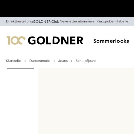
Überspringe Navigation, direkt zum Content
Direktbestellung
Newsletter abonnieren
Kurzgrößen-Tabelle
GOLDNER Club
Sommerlooks
Startseite
Damenmode
Jeans
Schlupfjeans