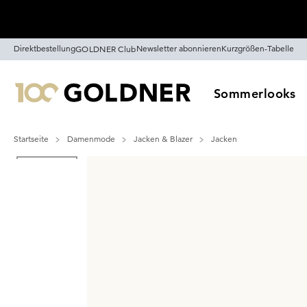
Überspringe Navigation, direkt zum Content
Direktbestellung
Newsletter abonnieren
Kurzgrößen-Tabelle
GOLDNER Club
Sommerlooks
Startseite
Damenmode
Jacken & Blazer
Jacken