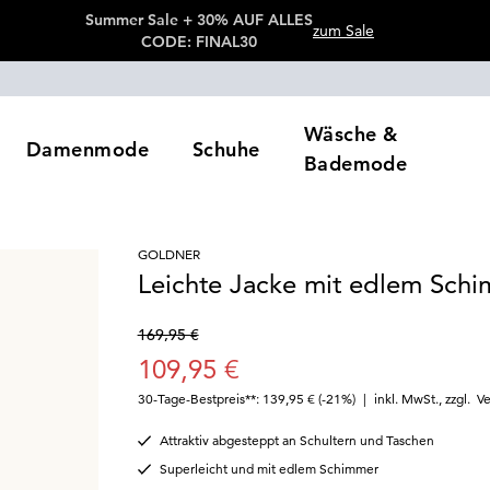
Summer Sale + 30% AUF ALLES
zum Sale
CODE: FINAL30
Wäsche &
Damenmode
Schuhe
Bademode
GOLDNER
Leichte Jacke mit edlem Sch
169,95 €
109,95 €
30-Tage-Bestpreis**: 139,95 €
(-21%)
|
inkl. MwSt.
,
zzgl.
Ve
Attraktiv abgesteppt an Schultern und Taschen
Superleicht und mit edlem Schimmer