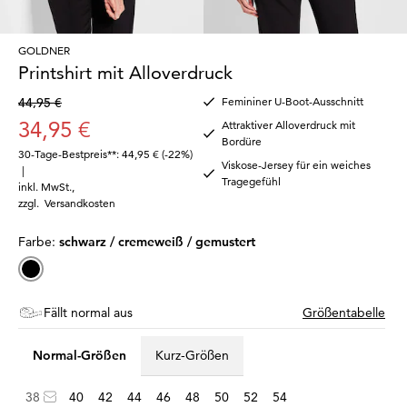
GOLDNER
Printshirt mit Alloverdruck
44,95 €
Femininer U-Boot-Ausschnitt
34,95 €
Attraktiver Alloverdruck mit
Bordüre
30-Tage-Bestpreis**: 44,95 €
(-22%)
Viskose-Jersey für ein weiches
|
Tragegefühl
inkl. MwSt.
,
zzgl.
Versandkosten
Farbe:
schwarz / cremeweiß / gemustert
Fällt normal aus
Größentabelle
Normal-Größen
Kurz-Größen
38
40
42
44
46
48
50
52
54