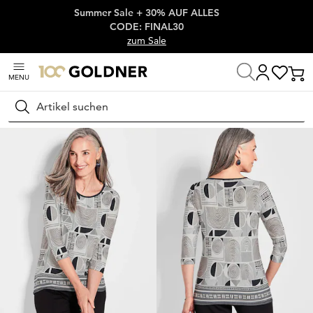
Summer Sale + 30% AUF ALLES
Überspringe Navigation, direkt zum Content
CODE: FINAL30
zum Sale
MENU
Startseite
Damenmode
Shirts
Print Shirts
Suchen