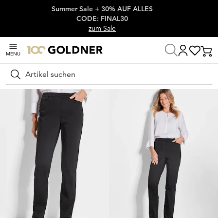
Summer Sale + 30% AUF ALLES
Überspringe Navigation, direkt zum Content
CODE: FINAL30
zum Sale
MENU
Startseite
Damenmode
Hosen
Stretchhosen
Suchen