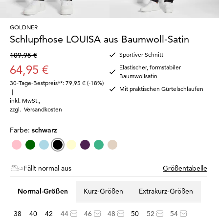
GOLDNER
Schlupfhose LOUISA aus Baumwoll-Satin
109,95 €
Sportiver Schnitt
64,95 €
Elastischer, formstabiler
Baumwollsatin
30-Tage-Bestpreis**: 79,95 €
(-18%)
Mit praktischen Gürtelschlaufen
|
inkl. MwSt.
,
zzgl.
Versandkosten
Farbe:
schwarz
Fällt normal aus
Größentabelle
Normal-Größen
Kurz-Größen
Extrakurz-Größen
38
40
42
44
46
48
50
52
54