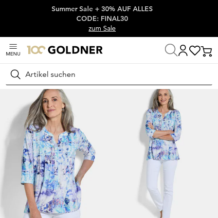
Summer Sale + 30% AUF ALLES
Überspringe Navigation, direkt zum Content
CODE: FINAL30
zum Sale
MENU
Startseite
Damenmode
Blusen
Tuniken
Suchen