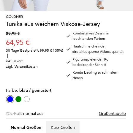
GOLDNER
Tunika aus weichem Viskose-Jersey
89,95 €
Kombistarkes Dessin in
leuchtenden Farben
64,95 €
Hautschmeichelnde,
30-Tage-Bestpreis**: 99,95 €
(-35%)
stretchbequeme Viskosequalität
|
Figurumspielender, Po
inkl. MwSt.
,
bedeckender Schnitt
zzgl.
Versandkosten
Kombi-Liebling zu schmalen
Hosen
Farbe:
blau / gemustert
Fällt normal aus
Größentabelle
Normal-Größen
Kurz-Größen