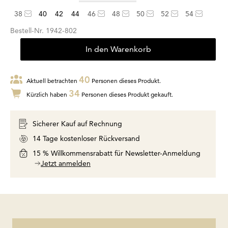
38
40
42
44
46
48
50
52
54
Bestell-Nr.
1942-802
In den Warenkorb
40
Aktuell betrachten
Personen dieses Produkt.
34
Kürzlich haben
Personen dieses Produkt gekauft.
Sicherer Kauf auf Rechnung
14 Tage kostenloser Rückversand
15 % Willkommensrabatt für Newsletter-Anmeldung
Jetzt anmelden