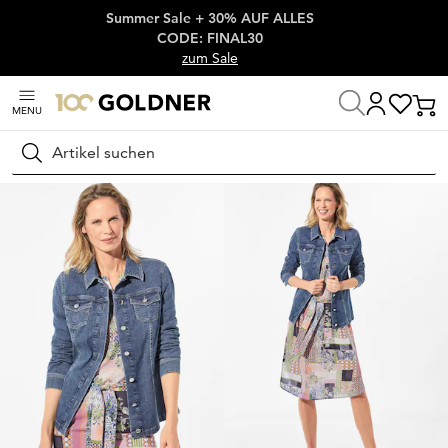
Summer Sale + 30% AUF ALLES
Überspringe Navigation, direkt zum Content
CODE: FINAL30
zum Sale
MENU
Startseite
Damenmode
Jacken & Blazer
Jacken
Suchen