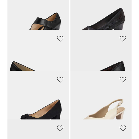
ARA
JANA
Pumps
Pumps mit glänzendem Folienprint
109,95 €
49,95 €
34,97 €
30-Tage-Bestpreis**: 39,96 €
(-12%)
ARA
JANA
Pumps in klassischem Look
Pumps mit Zierschnalle
109,95 €
59,95 €
GOLDNER
CAPRICE
Pumps aus Leder in Komfort-Weite
Pumps mit schmalem Fersenriemen
149,95 €
69,95 €
48,97 €
30-Tage-Bestpreis**: 55,96 €
(-12%)