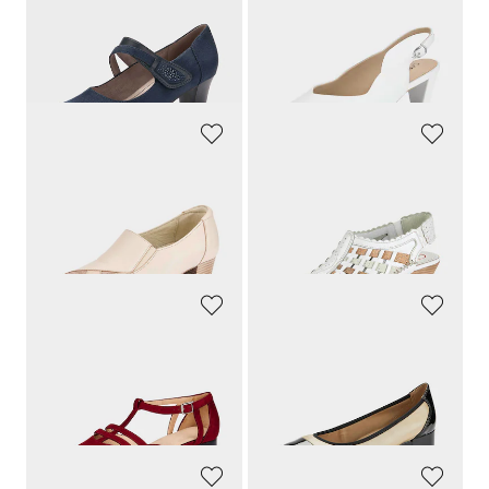
JANA
CAPRICE
Pumps mit Klettverschluss
Pumps mit schmalem Fersenriemen
59,95 €
69,95 €
41,97 €
66,45 €
30-Tage-Bestpreis**: 47,96 €
(-12%)
30-Tage-Bestpreis**: 69,95 €
(-5%)
GOLDNER
GOLDNER
Leder-Pumps mit Wechselfußbett
Klassischer Slingpumps aus Leder
99,95 €
99,95 €
74,96 €
89,96 €
30-Tage-Bestpreis**: 99,95 €
(-25%)
30-Tage-Bestpreis**: 99,95 €
(-10%)
GOLDNER
CAPRICE
Pumps mit Riemchen in Komfort-Weite
Pumps in klassischem Look
149,95 €
79,95 €
74,97 €
63,96 €
30-Tage-Bestpreis**: 89,97 €
(-16%)
30-Tage-Bestpreis**: 79,95 €
(-20%)