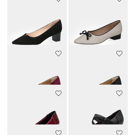
PETER KAISER
PETER KAISER
Pumps aus echtem Veloursleder
Leder-Pumps in Flechtoptik mit Blockabsatz
139,95 €
169,95 €
132,95 €
110,47 €
30-Tage-Bestpreis**: 139,95 €
(-5%)
30-Tage-Bestpreis**: 135,96 €
(-18%)
GOLDNER
GOLDNER
Leder-Pumps mit Schleife
Leder-Pumps mit Schleife
139,95 €
139,95 €
GOLDNER
JANA
Pumps aus geprägtem Lackleder
Pumps mit Klett-Riemchen
99,95 €
59,95 €