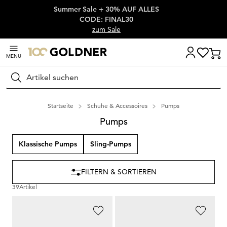
Summer Sale + 30% AUF ALLES
Überspringe Navigation, direkt zum Content
CODE: FINAL30
zum Sale
MENU
Suchen
Startseite
Schuhe & Accessoires
Pumps
Pumps
Klassische Pumps
Sling-Pumps
FILTERN & SORTIEREN
39
Artikel