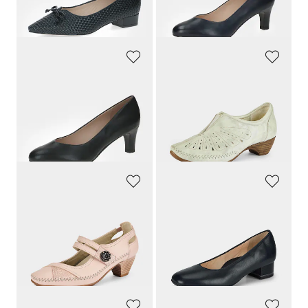
30-Tage-Bestpreis**: 118,97 €
30-Tage-Bestpreis**: 103,96 €
(-21%)
(-12%)
PETER KAISER
GOLDNER
Pumps aus Echtleder
Pumps aus perforiertem Leder
129,95 €
79,95 €
90,97 €
71,96 €
30-Tage-Bestpreis**: 103,96 €
30-Tage-Bestpreis**: 79,95 €
(-10%)
(-12%)
GOLDNER
ARA
Elegante Pumps mit Riemchen
Pumps in klassischem Look
99,95 €
109,95 €
89,96 €
98,96 €
30-Tage-Bestpreis**: 99,95 €
(-10%)
30-Tage-Bestpreis**: 109,95 €
(-10%)