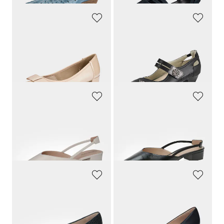
CAPRICE
GOLDNER
Pumps mit eleganter Schleife
Elegante Pumps mit Riemchen
69,95 €
99,95 €
66,45 €
89,96 €
30-Tage-Bestpreis**: 69,95 €
(-5%)
30-Tage-Bestpreis**: 99,95 €
(-10%)
PETER KAISER
PETER KAISER
Slingpumps aus echtem Leder
Slingpumps aus echtem Leder
129,95 €
129,95 €
123,45 €
123,45 €
30-Tage-Bestpreis**: 129,95 €
(-5%)
30-Tage-Bestpreis**: 129,95 €
(-5%)
PETER KAISER
PETER KAISER
Leder-Pumps in Flechtoptik mit Blockabsatz
Pumps aus Echtleder
169,95 €
129,95 €
93,47 €
90,97 €