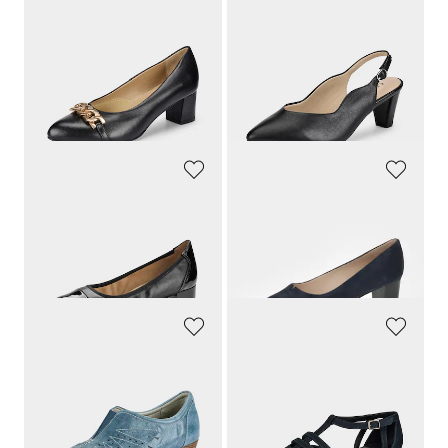
GOLDNER
CAPRICE
Pumps aus echtem Leder in Komfort-Weite
Pumps mit schmalem Fersenriemen
149,95 €
69,95 €
97,47 €
52,46 €
30-Tage-Bestpreis**: 113,95 €
30-Tage-Bestpreis**: 69,95 €
(-25%)
(-14%)
CAPRICE
PETER KAISER
Pumps in klassischem Look
Pumps aus echtem Veloursleder
79,95 €
139,95 €
59,96 €
132,95 €
30-Tage-Bestpreis**: 79,95 €
(-25%)
30-Tage-Bestpreis**: 139,95 €
(-5%)
GOLDNER
GOLDNER
Pumps aus perforiertem Leder
Pumps mit Riemchen in Komfort-Weite
79,95 €
149,95 €
71,96 €
82,48 €
30-Tage-Bestpreis**: 79,95 €
(-10%)
30-Tage-Bestpreis**: 89,97 €
(-8%)