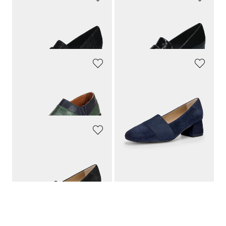
PETER KAISER
PETER KAISER
Leder-Pumps mit elegantem Blockabsatz
Leder-Pumps mit elegantem Blockabsatz
149,95 €
149,95 €
GEMINI
GOLDNER
Feminine Pumps aus echtem Leder
Pumps aus Veloursleder
99,95 €
139,95 €
GOLDNER
Pumps aus Veloursleder
139,95 €