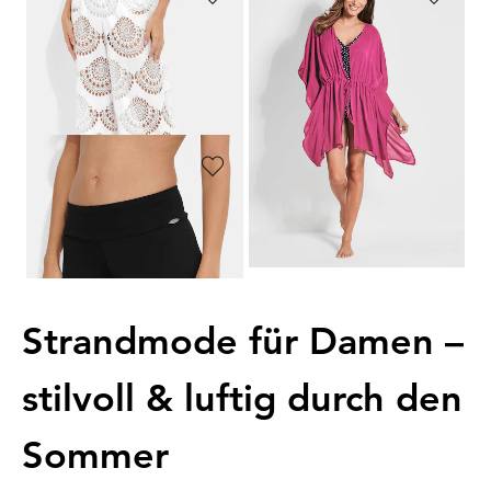
NINA V. C.
GOLDNER
Strandhose mit Lochstickerei
Kaftanbluse
79,95 €
44,95 €
63,96 €
22,47 €
30-Tage-Bestpreis**: 79,95 €
(-20%)
30-Tage-Bestpreis**: 26,97 €
(-16%)
GOLDNER
Schmale Bade-Shorts in glatter Qualität
34,95 €
Strandmode für Damen –
stilvoll & luftig durch den
Sommer