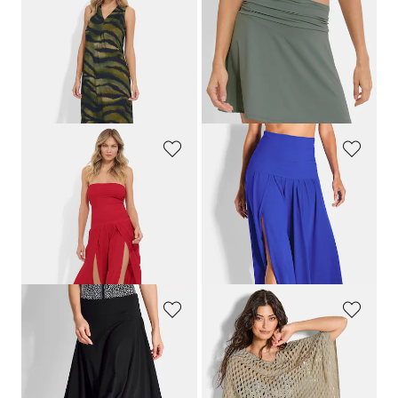
HUTSCHREUTHER
GOLDNER
Freizeitkleid mit Animal Print
Bade-Rock mit integrierter Shorts
109,95 €
64,95 €
98,96 €
58,46 €
+ 1
30-Tage-Bestpreis**: 109,95 €
30-Tage-Bestpreis**: 64,95 €
(-10%)
(-10%)
GOLDNER
GOLDNER
Multistyle-Jumpsuit
Multistyle-Jumpsuit
139,95 €
139,95 €
111,96 €
111,96 €
30-Tage-Bestpreis**: 139,95 €
30-Tage-Bestpreis**: 139,95 €
(-20%)
(-20%)
GOLDNER
GOLDNER
Multistyle-Rock mit breitem Bund
Poncho in Häkel-Optik
99,95 €
169,95 €
79,96 €
101,97 €