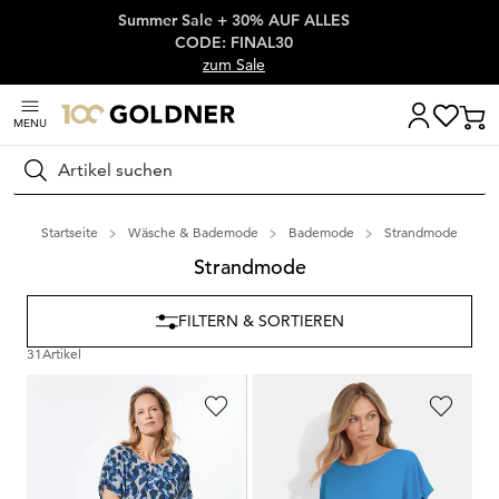
Summer Sale + 30% AUF ALLES
Überspringe Navigation, direkt zum Content
CODE: FINAL30
zum Sale
MENU
Suchen
Startseite
Wäsche & Bademode
Bademode
Strandmode
Strandmode
FILTERN & SORTIEREN
31
Artikel
GOLDNER
GOLDNER
Strandtunika
Legeres Strandkleid aus glatter Funktionsware
64,95 €
79,95 €
38,97 €
71,96 €