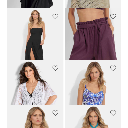
30-Tage-Bestpreis**: 99,95 €
(-20%)
GOLDNER
ROSA FAIA
Multistyle-Jumpsuit
Leinen-Shorts mit Bindegürtel
139,95 €
69,95 €
111,96 €
34,97 €
30-Tage-Bestpreis**: 139,95 €
30-Tage-Bestpreis**: 41,97 €
(-16%)
(-20%)
GOLDNER
GOLDNER
Strandbluse aus leichter Spitze
Bade-Rock mit Innenshorts
79,95 €
64,95 €
63,96 €
58,46 €
30-Tage-Bestpreis**: 79,95 €
(-20%)
30-Tage-Bestpreis**: 64,95 €
(-10%)
NINA V. C.
GOLDNER
Spitzentop mit Lochstickerei
Pareo mit 3D-Blumenmuster