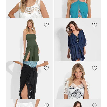
44,95 €
89,95 €
35,96 €
44,97 €
30-Tage-Bestpreis**: 44,95 €
(-20%)
30-Tage-Bestpreis**: 53,97 €
(-16%)
GOLDNER
GOLDNER
Multistyle-Jumpsuit
Kaftanbluse
139,95 €
44,95 €
111,96 €
22,47 €
30-Tage-Bestpreis**: 139,95 €
30-Tage-Bestpreis**: 26,97 €
(-16%)
(-20%)
GOLDNER
NINA V. C.
Pareo mit 3D-Blumenmuster
Tunikakleid mit Lochstickerei
89,95 €
79,95 €
44,97 €
63,96 €
30-Tage-Bestpreis**: 53,97 €
(-16%)
30-Tage-Bestpreis**: 79,95 €
(-20%)