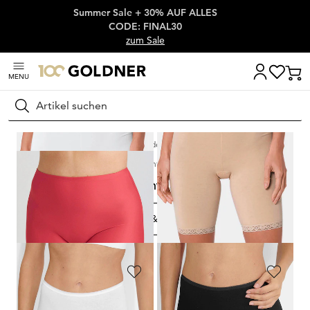
Summer Sale + 30% AUF ALLES
Überspringe Navigation, direkt zum Content
CODE: FINAL30
zum Sale
MENU
Suchen
Startseite
Wäsche & Bademode
Unterhosen
Lange Unterhosen
Lange Unterhosen
FILTERN & SORTIEREN
6
Artikel
SLOGGI
SLOGGI
Langbeinschlüpfer mit Spitze
Langbeinschlüpfer mit Spitze