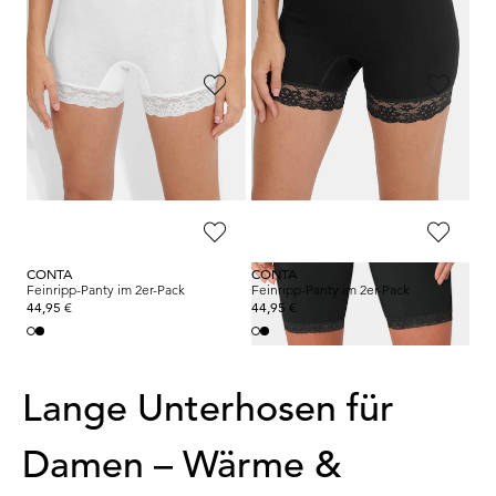
19,95 €
19,95 €
MISS MARY
SLOGGI
Figurformender Slip mit langen Beinen
Langbeinschlüpfer mit Spitze
34,99 €
19,95 €
24,50 €
CONTA
CONTA
Feinripp-Panty im 2er-Pack
Feinripp-Panty im 2er-Pack
44,95 €
44,95 €
Lange Unterhosen für
Damen – Wärme &