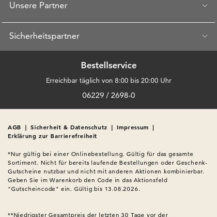
Unsere Partner
Sicherheitspartner
Bestellservice
Erreichbar täglich von 8:00 bis 20:00 Uhr
06229 / 2698-0
AGB
|
Sicherheit & Datenschutz
|
Impressum
|
Erklärung zur Barrierefreiheit
*Nur gültig bei einer Onlinebestellung. Gültig für das gesamte 
Sortiment. Nicht für bereits laufende Bestellungen oder Geschenk-
Gutscheine nutzbar und nicht mit anderen Aktionen kombinierbar. 
Geben Sie im Warenkorb den Code in das Aktionsfeld 
"Gutscheincode" ein. Gültig bis 13.08.2026.

**Niedrigster Gesamtpreis der letzten 30 Tage vor der 