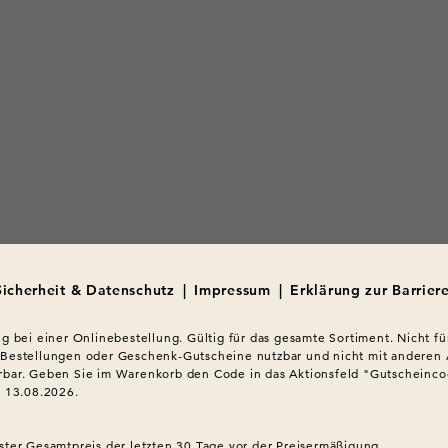
Sicherheit & Datenschutz
|
Impressum
|
Erklärung zur Barriere
ig bei einer Onlinebestellung. Gültig für das gesamte Sortiment. Nicht für
 Bestellungen oder Geschenk-Gutscheine nutzbar und nicht mit anderen 
bar. Geben Sie im Warenkorb den Code in das Aktionsfeld "Gutscheincod
s 13.08.2026.

ster Gesamtpreis der letzten 30 Tage vor der Preisermäßigung.