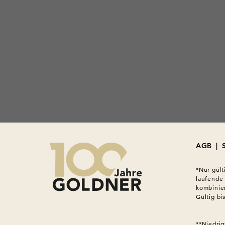
AGB
|
*Nur gült
laufende
kombinier
Gültig bi
**Niedrig