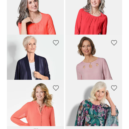
GOLDNER
GOLDNER
Gepflegtes Shirt in eleganter Blusen-Optik
Gepflegtes Shirt in eleganter Blusen-Optik
79,95 €
79,95 €
34,95 €
44,95 €
+ 12
+ 12
30-Tage-Bestpreis**: 44,95 €
(-22%)
30-Tage-Bestpreis**: 79,95 €
(-43%)
GOLDNER
GOLDNER
Chiffonjäckchen
Feminine Bluse mit aufregender Ausschnittlösung
64,95 €
89,95 €
44,95 €
34,95 €
30-Tage-Bestpreis**: 64,95 €
(-30%)
GOLDNER
GOLDNER
Chiffonbluse mit femininem Ausschnitt
Blusenshirt mit Überwurf aus Chiffon
64,95 €
99,95 €
34,95 €
64,95 €
+ 1
30-Tage-Bestpreis**: 79,95 €
(-18%)
30-Tage-Bestpreis**: 44,95 €
(-22%)