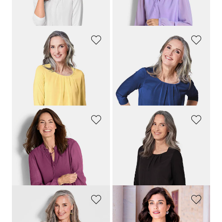
+ 12
+ 1
30-Tage-Bestpreis**: 44,95 €
(-22%)
GOLDNER
GOLDNER
Gepflegtes Shirt in eleganter Blusen-Optik
Gepflegtes Shirt in eleganter Blusen-Optik
79,95 €
79,95 €
44,95 €
+ 12
+ 12
30-Tage-Bestpreis**: 79,95 €
(-43%)
GOLDNER
GOLDNER
Chiffonbluse mit femininem Ausschnitt
Gepflegtes Shirt in eleganter Blusen-Optik
64,95 €
79,95 €
34,95 €
+ 12
+ 1
30-Tage-Bestpreis**: 44,95 €
(-22%)
GOLDNER
ALBA MODA