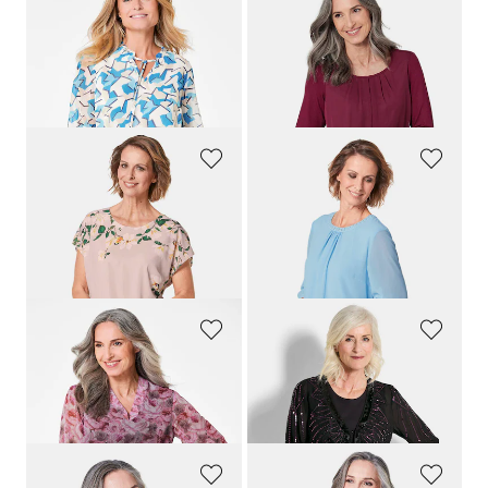
GOLDNER
GOLDNER
Chiffonbluse mit Gummibündchen
Gepflegtes Shirt in eleganter Blusen-Optik
79,95 €
79,95 €
34,95 €
+ 12
30-Tage-Bestpreis**: 44,95 €
(-22%)
GOLDNER
GOLDNER
Luftige Chiffonbluse mit floralem Druck
Bluse aus leichtem Chiffon mit Glitzersteinen
89,95 €
89,95 €
44,95 €
24,95 €
30-Tage-Bestpreis**: 54,95 €
(-18%)
30-Tage-Bestpreis**: 44,95 €
(-44%)
GOLDNER
GOLDNER
Elegante Druckbluse mit Schößchen
Chiffon-Jäckchen mit Pailletten
89,95 €
149,95 €
64,95 €