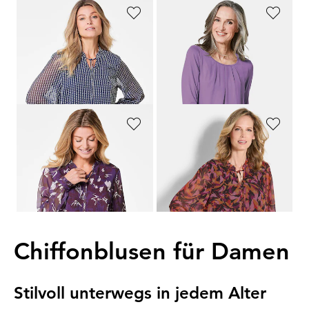
GOLDNER
GOLDNER
Chiffonbluse mit Gummibündchen
Gepflegtes Shirt in eleganter Blusen-Optik
79,95 €
79,95 €
34,95 €
44,95 €
+ 12
30-Tage-Bestpreis**: 44,95 €
(-22%)
30-Tage-Bestpreis**: 79,95 €
(-43%)
GOLDNER
GOLDNER
Chiffonbluse mit Gummibündchen
Chiffon-Bluse mit semitransparenten Ärmeln
79,95 €
79,95 €
34,95 €
34,95 €
30-Tage-Bestpreis**: 44,95 €
(-22%)
Chiffonblusen für Damen
Stilvoll unterwegs in jedem Alter