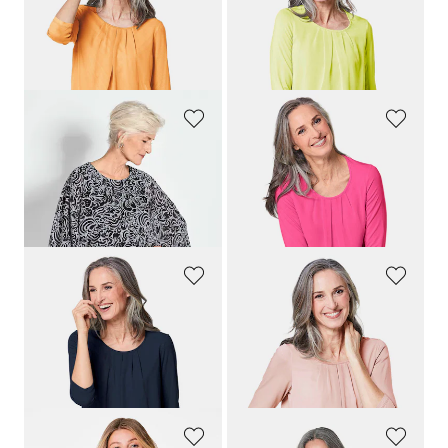
Gepflegtes Shirt in eleganter Blusen-Optik
Gepflegtes Shirt in eleganter Blusen-Optik
79,95 €
79,95 €
44,95 €
+ 12
+ 12
30-Tage-Bestpreis**: 79,95 €
(-43%)
GOLDNER
GOLDNER
Schlupfbluse
Gepflegtes Shirt in eleganter Blusen-Optik
109,95 €
79,95 €
64,95 €
+ 12
30-Tage-Bestpreis**: 79,95 €
(-18%)
GOLDNER
GOLDNER
Gepflegtes Shirt in eleganter Blusen-Optik
Gepflegtes Shirt in eleganter Blusen-Optik
79,95 €
79,95 €
34,95 €
+ 12
+ 12
30-Tage-Bestpreis**: 44,95 €
(-22%)