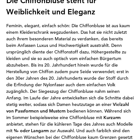
Die Chiffonbluse steht für
Weiblichkeit und Eleganz
Feminin, elegant, einfach schön: Die Chiffonbluse ist aus kaum
einem Kleiderschrank wegzudenken. Das hat sie nicht zuletzt
auch ihrem besonderen Material zu verdanken, das bereits
beim Anfassen Luxus und Hochwertigkeit ausstrahlt. Denn
ursprünglich diente der Chiffonstoff dazu, Höhergestellte zu
kleiden und sie so auch optisch vom einfachen Bürgertum
abzuheben. Bis ins 20. Jahrhundert hinein wurde für die
Herstellung von Chiffon zudem pure Seide verwendet; erst in
den 30er Jahren des 20. Jahrhunderts wurde der Stoff durch
die Erfindung der Nylonfaser auch dem einfachen Volk
zugänglich. Der Siegeszug der Chiffonbluse nahm seinen
Anfang. Im Laufe der Jahre entwickelten sich die Schnitte dabei
stetig weiter, sodass sich Damen heutzutage an einer
Vielzahl
von Passformen und Mustern
bedienen können. Während sich
im Sommer beispielsweise eine Chiffonbluse mit
Kurzarm
anbietet, stehen für die kühleren Tage des Jahres auch Modelle
mit
¾- oder Langarm
zur Auswahl. Und auch farblich sind den
eigenen Wünschen bei der Chiffonbluse kaum Grenzen gesetzt