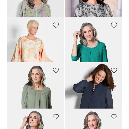
Druckbluse mit Paisley-Muster
Crêpe-Bluse mit Ärmel-Volants
79,95 €
79,95 €
34,95 €
24,95 €
GOLDNER
GOLDNER
Schlupfbluse
Gepflegtes Shirt in eleganter Blusen-Optik
109,95 €
79,95 €
79,95 €
+ 12
30-Tage-Bestpreis**: 89,95 €
(-11%)
GOLDNER
GOLDNER
Gepflegtes Shirt in eleganter Blusen-Optik
Chiffonbluse mit femininem Ausschnitt
79,95 €
64,95 €
34,95 €
+ 12
+ 1
30-Tage-Bestpreis**: 44,95 €
(-22%)
GOLDNER
GOLDNER