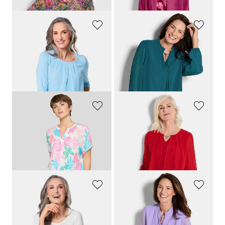
GOLDNER
GOLDNER
Gepflegtes Shirt in eleganter Blusen-Optik
Chiffonbluse mit femininem Ausschnitt
79,95 €
64,95 €
34,95 €
+ 12
+ 1
30-Tage-Bestpreis**: 44,95 €
(-22%)
RABE
GOLDNER
Sommerbluse mit Tunnelzug am Saum
Festliche Bluse mit Chiffonüberwurf und Schmuckelement
79,99 €
99,95 €
39,99 €
30-Tage-Bestpreis**: 56,00 €
(-28%)
GOLDNER
GOLDNER
Gepflegtes Shirt in eleganter Blusen-Optik
Chiffonbluse mit femininem Ausschnitt
79,95 €
64,95 €
34,95 €