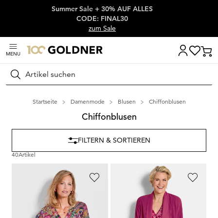
Summer Sale + 30% AUF ALLES
Überspringe Navigation, direkt zum Content
CODE: FINAL30
zum Sale
MENU
Suchen
Startseite
Damenmode
Blusen
Chiffonblusen
Chiffonblusen
FILTERN & SORTIEREN
40
Artikel
GOLDNER
GOLDNER
Blusenshirt mit zarten Chiffon-Ärmeln
Chiffonjäckchen
79,95 €
64,95 €
54,95 €
54,95 €