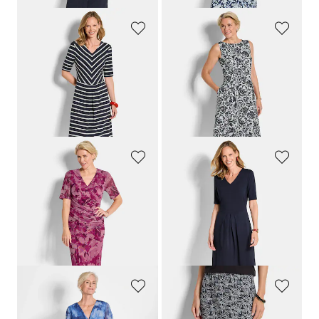
GOLDNER
GOLDNER
Jersey-Kleid im Marine-Look
Elegantes Kleid aus Crêpe-Jersey
109,95 €
179,95 €
89,95 €
109,95 €
30-Tage-Bestpreis**: 109,95 €
(-18%)
GOLDNER
GOLDNER
Mesh-Kleid in Wickeloptik
Jersey-Kleid mit V-Ausschnitt
169,95 €
109,95 €
109,95 €
89,95 €
30-Tage-Bestpreis**: 149,95 €
30-Tage-Bestpreis**: 109,95 €
(-26%)
(-18%)
GOLDNER
GOLDNER