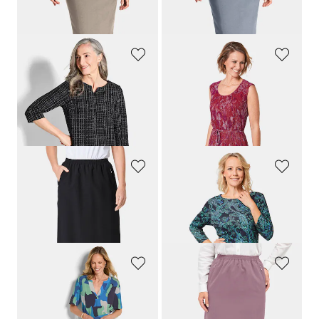
64,95 €
64,95 €
+ 3
+ 3
GOLDNER
GOLDNER
Jerseykleid in Tweed-Optik mit feinem Glanz
Figur umspielendes Kleid mit feinen Glanzgarnen
159,95 €
169,95 €
99,95 €
30-Tage-Bestpreis**: 109,95 €
(-9%)
GOLDNER
GOLDNER
Knitterfreier Reiseschlupfrock
Elastisches Jerseykleid mit modischem Druck
64,95 €
109,95 €
+ 3
GOLDNER
GOLDNER
Jerseykleid mit Bindeband und Taschen
Knitterfreier Reiseschlupfrock
149,95 €
64,95 €
99,95 €