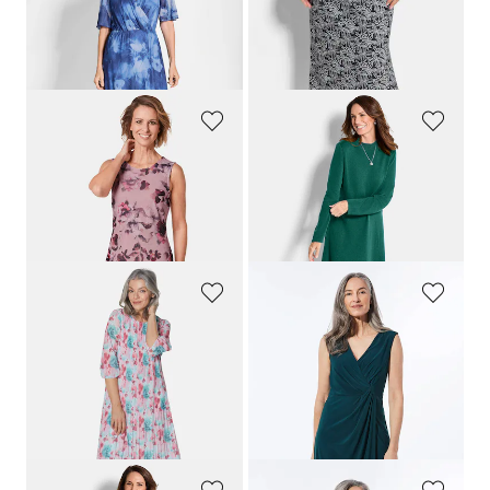
Mesh-Kleid
Schmaler Rock mit seitlichem Schlitz
169,95 €
89,95 €
89,95 €
54,95 €
30-Tage-Bestpreis**: 99,95 €
(-10%)
GOLDNER
GOLDNER
Elegantes Kleid aus weichem Mesh
Strickkleid in femininer A-Linie
169,95 €
109,95 €
99,95 €
79,95 €
30-Tage-Bestpreis**: 89,95 €
(-11%)
GOLDNER
GOLDNER
Aufregend plissiertes Kleid
Elegantes Wickelkleid in Slinky-Qualität
169,95 €
169,95 €
99,95 €
109,95 €
30-Tage-Bestpreis**: 139,95 €
(-21%)