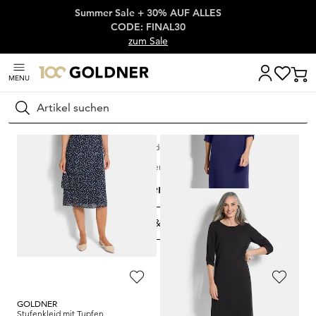
Summer Sale + 30% AUF ALLES
Überspringe Navigation, direkt zum Content
CODE: FINAL30
zum Sale
MENU
Suchen
Startseite
Damenmode
Reisekleidung
Kofferkleider und -röcke
Kofferkleider und -röcke
FILTERN & SORTIEREN
41
Artikel
GOLDNER
GOLDNER
Stufenkleid mit Tupfen
Elegantes Kleid mit gerafften Ärmeln