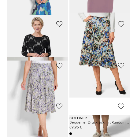
+ 3
30-Tage-Bestpreis**: 109,95 €
(-9%)
GOLDNER
GOLDNER
Jersey-Kleid in A-Linie
Knitterfreier Reiseschlupfrock
109,95 €
64,95 €
+ 3
GOLDNER
GOLDNER
Schwingender Jersey-Rock mit Schlupfbund
Schwingender Jersey-Rock mit Schlupfbund
79,95 €
79,95 €
64,95 €
64,95 €
GOLDNER
GOLDNER
Kleid
Bequemer Druckrock mit Rundumschlupfbund
99,95 €
89,95 €
44,95 €