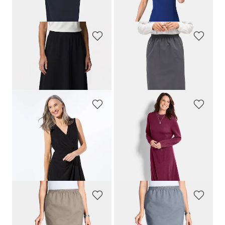
+ 3
30-Tage-Bestpreis**: 99,95 €
(-10%)
GOLDNER
GOLDNER
Schwingender Jersey-Rock mit Schlupfbund
Knitterfreier Reiseschlupfrock
79,95 €
64,95 €
64,95 €
+ 3
GOLDNER
GOLDNER
Elegantes Wickelkleid in Slinky-Qualität
Strickkleid in femininer A-Linie
169,95 €
109,95 €
109,95 €
79,95 €
30-Tage-Bestpreis**: 139,95 €
30-Tage-Bestpreis**: 89,95 €
(-11%)
(-21%)
GOLDNER
GOLDNER
Knitterfreier Reiseschlupfrock
Knitterfreier Reiseschlupfrock