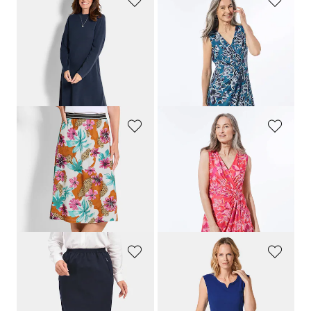
GOLDNER
GOLDNER
Strickkleid in femininer A-Linie
Kleid in Wickeloptik
109,95 €
169,95 €
79,95 €
109,95 €
30-Tage-Bestpreis**: 89,95 €
(-11%)
30-Tage-Bestpreis**: 139,95 €
(-21%)
GOLDNER
GOLDNER
Jerseyrock mit Animal Print und Blumen
Kleid in Wickeloptik
99,95 €
169,95 €
64,95 €
109,95 €
30-Tage-Bestpreis**: 99,95 €
(-35%)
30-Tage-Bestpreis**: 139,95 €
(-21%)
GOLDNER
GOLDNER
Knitterfreier Reiseschlupfrock
Strukturiertes Jerseykleid
64,95 €
159,95 €
89,95 €