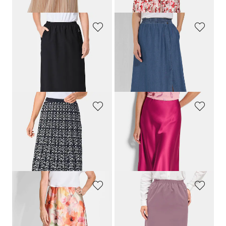
30-Tage-Bestpreis**: 79,95 €
(-18%)
GOLDNER
BARBARA LEBEK
Knitterfreier Reiseschlupfrock
Leichter Sommerrock im Denim-Look
64,95 €
99,95 €
49,97 €
+ 3
30-Tage-Bestpreis**: 69,97 €
(-28%)
GOLDNER
GOLDNER
Hochwertiger Jacquard-Strickrock
Ausgestellter Satinrock mit Schlupfbund
99,95 €
109,95 €
64,95 €
79,95 €
30-Tage-Bestpreis**: 89,95 €
(-27%)
30-Tage-Bestpreis**: 89,95 €
(-11%)
GOLDNER
GOLDNER
Satinrock
Knitterfreier Reiseschlupfrock
109,95 €
64,95 €
64,95 €