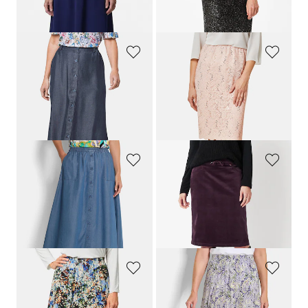
79,95 €
139,95 €
64,95 €
109,95 €
GOLDNER
GOLDNER
Tencel-Rock
Schicker Rock aus elastischer Spitze
99,95 €
109,95 €
44,95 €
54,95 €
30-Tage-Bestpreis**: 54,95 €
(-18%)
30-Tage-Bestpreis**: 64,95 €
(-15%)
GOLDNER
RELAXED
Leichter Tencel-Rock mit Taschen
Rock aus feinem Babycord mit Taschen
109,95 €
109,95 €
79,95 €
60,48 €
30-Tage-Bestpreis**: 87,95 €
(-31%)
GOLDNER
GOLDNER
Bequemer Druckrock mit Rundumschlupfbund
Weit schwingender Bahnenrock aus Jersey