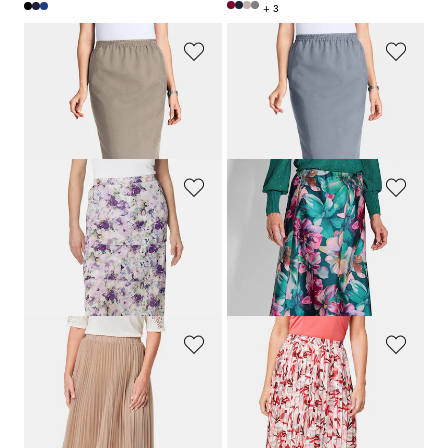
+ 3
GOLDNER
GOLDNER
Knitterfreier Reiseschlupfrock
Knitterfreier Reiseschlupfrock
64,95 €
64,95 €
+ 3
+ 3
GOLDNER
GOLDNER
Leicht schwingender Druckrock
Satinrock mit Blumenmuster
99,95 €
109,95 €
34,95 €
54,95 €
30-Tage-Bestpreis**: 39,95 €
(-12%)
30-Tage-Bestpreis**: 89,95 €
(-39%)
GOLDNER
GOLDNER
Festlicher Plisseerock aus schimmerndem Mesh
Rock
109,95 €
89,95 €
64,95 €
44,95 €