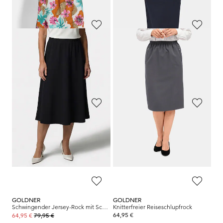
GOLDNER
GOLDNER
Figurumspielender Rock mit Taschen
Weiter Druckrock mit Rundumgummibund
109,95 €
139,95 €
79,95 €
64,95 €
30-Tage-Bestpreis**: 89,95 €
(-11%)
30-Tage-Bestpreis**: 79,95 €
(-18%)
GOLDNER
GOLDNER
Jerseyrock mit Animal Print und Blumen
Knitterfreier Reiseschlupfrock
99,95 €
64,95 €
64,95 €
+ 3
30-Tage-Bestpreis**: 99,95 €
(-35%)
GOLDNER
GOLDNER
Schwingender Jersey-Rock mit Schlupfbund
Knitterfreier Reiseschlupfrock
79,95 €
64,95 €
64,95 €