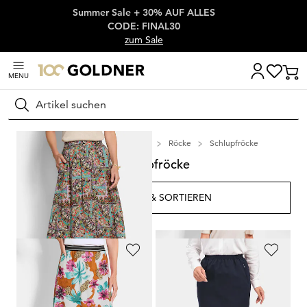
Summer Sale + 30% AUF ALLES
Überspringe Navigation, direkt zum Content
CODE: FINAL30
zum Sale
MENU
Suchen
Startseite
Damenmode
Röcke
Schlupfröcke
Schlupfröcke
FILTERN & SORTIEREN
32
Artikel
GOLDNER
GOLDNER
Schmaler Rock mit seitlichem Schlitz
Rock im Cargo-Look
89,95 €
89,95 €
54,95 €
54,95 €