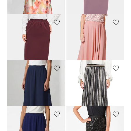
+ 3
30-Tage-Bestpreis**: 89,95 €
(-27%)
GOLDNER
GOLDNER
Knitterfreier Reiseschlupfrock
Luftig schwingender Chiffonrock
64,95 €
109,95 €
54,95 €
+ 3
30-Tage-Bestpreis**: 64,95 €
(-15%)
GOLDNER
BETTY BARCLAY
Schwingender Jersey-Rock mit Schlupfbund
Schwingender Rock mit glänzenden Streifen
79,95 €
99,99 €
64,95 €
44,99 €
30-Tage-Bestpreis**: 50,00 €
(-10%)
GOLDNER
GOLDNER
Schwingender Jersey-Rock mit Schlupfbund
Paillettenrock mit bequemem Schlupfbund