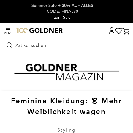
Summer Sale + 30% AUF ALLES
Überspringe Navigation, direkt zum Content
CODE: FINAL30
zum Sale
MENU
Suchen
Feminine Kleidung: 👗 Mehr
Weiblichkeit wagen
Styling