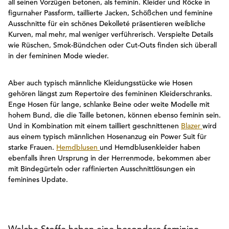
all seinen Vorzügen betonen, als feminin. Kleider und Röcke in
figurnaher Passform, taillierte Jacken, Schößchen und feminine
Ausschnitte für ein schönes Dekolleté präsentieren weibliche
Kurven, mal mehr, mal weniger verführerisch. Verspielte Details
wie Rüschen, Smok-Bündchen oder Cut-Outs finden sich überall
in der femininen Mode wieder.
Aber auch typisch männliche Kleidungsstücke wie Hosen
gehören längst zum Repertoire des femininen Kleiderschranks.
Enge Hosen für lange, schlanke Beine oder weite Modelle mit
hohem Bund, die die Taille betonen, können ebenso feminin sein.
Und in Kombination mit einem tailliert geschnittenen
Blazer
wird
aus einem typisch männlichen Hosenanzug ein Power Suit für
starke Frauen.
Hemdblusen
und Hemdblusenkleider haben
ebenfalls ihren Ursprung in der Herrenmode, bekommen aber
mit Bindegürteln oder raffinierten Ausschnittlösungen ein
feminines Update.
Welche Stoffe haben eine besondere feminine