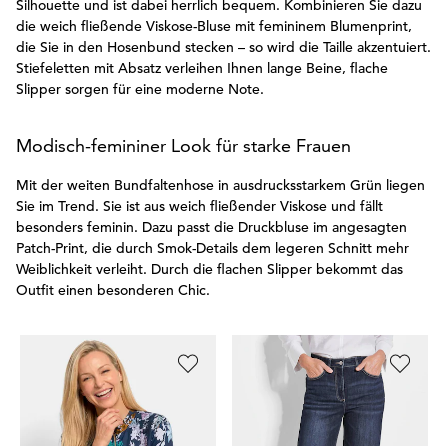
Silhouette und ist dabei herrlich bequem. Kombinieren Sie dazu
die weich fließende Viskose-Bluse mit femininem Blumenprint,
die Sie in den Hosenbund stecken – so wird die Taille akzentuiert.
Stiefeletten mit Absatz verleihen Ihnen lange Beine, flache
Slipper sorgen für eine moderne Note.
Modisch-femininer Look für starke Frauen
Mit der weiten Bundfaltenhose in ausdrucksstarkem Grün liegen
Sie im Trend. Sie ist aus weich fließender Viskose und fällt
besonders feminin. Dazu passt die Druckbluse im angesagten
Patch-Print, die durch Smok-Details dem legeren Schnitt mehr
Weiblichkeit verleiht. Durch die flachen Slipper bekommt das
Outfit einen besonderen Chic.
GOLDNER
GOLDNER
G
Druckbluse mit Smok-Details
Weite Jeans VERA aus Stretch-Denim
79,95 €
139,95 €
6