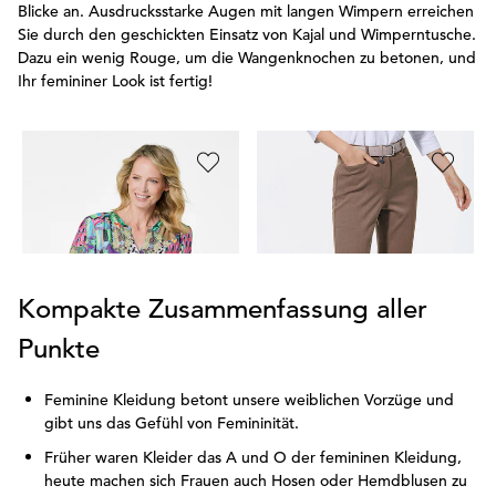
Blicke an. Ausdrucksstarke Augen mit langen Wimpern erreichen
Sie durch den geschickten Einsatz von Kajal und Wimperntusche.
Dazu ein wenig Rouge, um die Wangenknochen zu betonen, und
Ihr femininer Look ist fertig!
GOLDNER
ADELINA
G
Druckbluse mit Patchmuster
Bauchweghose Adelina by Scheiter
64,95 €
99,95 €
44,95 €
3
Kompakte Zusammenfassung aller
Punkte
Feminine Kleidung betont unsere weiblichen Vorzüge und
gibt uns das Gefühl von Femininität.
Früher waren Kleider das A und O der femininen Kleidung,
heute machen sich Frauen auch Hosen oder Hemdblusen zu