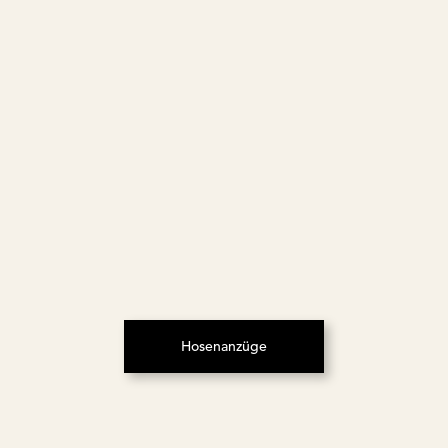
Hosenanzüge
(Öffnet in neuem Tab)