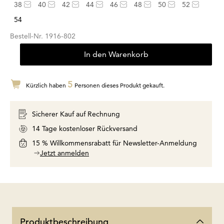
38
40
42
44
46
48
50
52
54
Bestell-Nr.
1916-802
In den Warenkorb
5
Kürzlich haben
Personen dieses Produkt gekauft.
Sicherer Kauf auf Rechnung
14 Tage kostenloser Rückversand
15 % Willkommensrabatt für Newsletter-Anmeldung
Jetzt anmelden
Produktbeschreibung