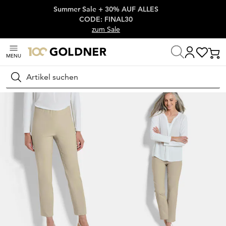
Summer Sale + 30% AUF ALLES
Überspringe Navigation, direkt zum Content
CODE: FINAL30
zum Sale
MENU
Startseite
Damenmode
Hosen
Stretchhosen
Suchen