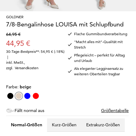
GOLDNER
7/8-Bengalinhose LOUISA mit Schlupfbund
64,95 €
Flache Gummibundverarbeitung
44,95 €
"Macht alles mit"-Qualität mit
Stretch
30-Tage-Bestpreis**: 54,95 €
(-18%)
Pflegeleicht – perfekt für Alltag
|
und Urlaub
inkl. MwSt.
,
zzgl.
Versandkosten
Als eleganter Legginsersatz zu
weiteren Oberteilen tragbar
Farbe:
beige
Fällt normal aus
Größentabelle
Normal-Größen
Kurz-Größen
Extrakurz-Größen