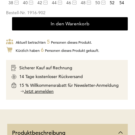
38
40
42
44
46
48
50
52
54
Bestell-Nr.
1916-902
In den Warenkorb
5
Aktuell betrachten
Personen dieses Produkt.
6
Kürzlich haben
Personen dieses Produkt gekauft.
Sicherer Kauf auf Rechnung
14 Tage kostenloser Rückversand
15 % Willkommensrabatt für Newsletter-Anmeldung
Jetzt anmelden
Produktbeschreibung