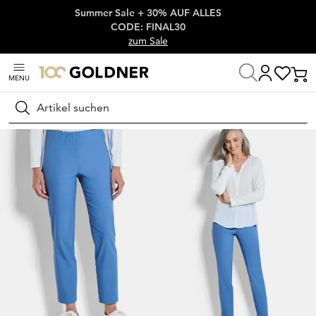
Summer Sale + 30% AUF ALLES
Überspringe Navigation, direkt zum Content
CODE: FINAL30
zum Sale
MENU
Startseite
Damenmode
Hosen
Stretchhosen
Suchen