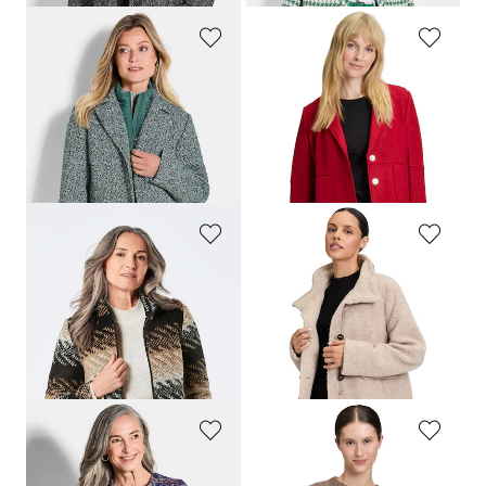
GOLDNER
BETTY BARCLAY
Jacke in 2-in-1-Optik mit Steppeinsatz
Blazer aus Wollwalk und Viskose
209,95 €
129,99 €
109,95 €
58,49 €
30-Tage-Bestpreis**: 169,95 €
30-Tage-Bestpreis**: 71,49 €
(-18%)
(-35%)
GOLDNER
GIL BRET
Wolljacke mit Jacquardmuster
Wolljacke in flauschiger Teddy-Optik
179,95 €
279,99 €
109,95 €
125,99 €
30-Tage-Bestpreis**: 149,95 €
30-Tage-Bestpreis**: 196,00 €
(-26%)
(-35%)
GOLDNER
BETTY BARCLAY