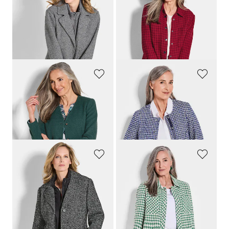
GOLDNER
GOLDNER
Jacke in 2-in-1-Optik mit Steppeinsatz
Hemdjacke aus Bouclé
209,95 €
139,95 €
109,95 €
79,95 €
30-Tage-Bestpreis**: 169,95 €
30-Tage-Bestpreis**: 109,95 €
(-35%)
(-27%)
GOLDNER
GOLDNER
Edler Blazer aus Jersey
Jacke in Karo-Optik
169,95 €
159,95 €
99,95 €
79,95 €
30-Tage-Bestpreis**: 109,95 €
(-9%)
30-Tage-Bestpreis**: 99,95 €
(-20%)
GOLDNER
GOLDNER
Jacke in 2-in-1-Optik mit Steppeinsatz
Jacke
209,95 €
179,95 €
109,95 €
89,95 €
30-Tage-Bestpreis**: 169,95 €
30-Tage-Bestpreis**: 99,95 €
(-10%)
(-35%)