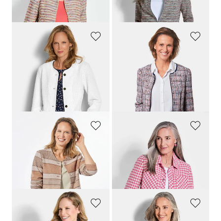
30-Tage-Bestpreis**: 109,95 €
(-9%)
30-Tage-Bestpreis**: 89,95 €
(-11%)
GOLDNER
GOLDNER
Edler Blazer in Bouclé-Optik
Edler Bouclé-Blazer mit Jeanspaspel
159,95 €
159,95 €
99,95 €
99,95 €
30-Tage-Bestpreis**: 109,95 €
(-9%)
30-Tage-Bestpreis**: 139,95 €
(-28%)
GOLDNER
GOLDNER
Jacke in Bouclé-Optik
Jacke
139,95 €
179,95 €
79,95 €
89,95 €
30-Tage-Bestpreis**: 99,95 €
(-20%)
30-Tage-Bestpreis**: 99,95 €
(-10%)