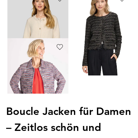
RABE
BETTY BARCLAY
Strickjacke in Bouclé-Optik
Verkürzter Cardigan mit Pailletten
129,99 €
139,99 €
52,00 €
63,00 €
30-Tage-Bestpreis**: 84,49 €
(-38%)
30-Tage-Bestpreis**: 83,99 €
(-25%)
FRANK WALDER
Bouclé-Blazer mit Glanzgarn
169,99 €
76,49 €
30-Tage-Bestpreis**: 119,00 €
(-35%)
Boucle Jacken für Damen
– Zeitlos schön und