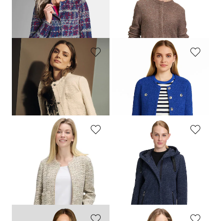
Jacquard-Jacke aus strukturiertem Jersey
Flauschiger Cardigan mit Glitzergarn
149,95 €
109,99 €
49,49 €
30-Tage-Bestpreis**: 71,49 €
(-30%)
BETTY BARCLAY
BETTY BARCLAY
Edle Bouclé-Jacke mit Fransenkante
Bouclé-Jacke mit Glanzgarn und Fransensaum
109,99 €
139,99 €
49,50 €
69,99 €
30-Tage-Bestpreis**: 77,00 €
(-35%)
30-Tage-Bestpreis**: 84,00 €
(-16%)
BETTY BARCLAY
GIL BRET
Bouclé-Cardigan mit Reißverschluss
Bouclé-Jacke im sportiven Look
159,95 €
329,99 €
71,97 €
148,50 €
30-Tage-Bestpreis**: 79,98 €
(-10%)
30-Tage-Bestpreis**: 214,48 €
(-30%)