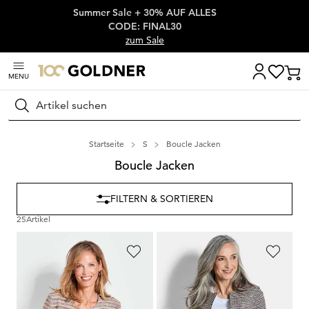
Summer Sale + 30% AUF ALLES
Überspringe Navigation, direkt zum Content
CODE: FINAL30
zum Sale
MENU
Suchen
Startseite
S
Boucle Jacken
Boucle Jacken
FILTERN & SORTIEREN
25
Artikel
GOLDNER
GOLDNER
Bouclé-Jacke im Ringel-Look
Jersey-Blazer in Bouclé-Optik
139,95 €
139,95 €
99,95 €
79,95 €