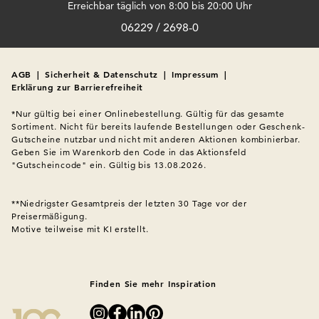
Erreichbar täglich von 8:00 bis 20:00 Uhr
Moderne Boucle Stoffe fühlen sich angenehm auf der Haut an
06229 / 2698-0
und tragen sich leicht. Sie sind weich, aber formstabil – ideal für
eine Jacke, die bequem sitzt und gleichzeitig gut aussieht.
Diese Jacken geben jedem Outfit das gewisse Etwas.
AGB
|
Sicherheit & Datenschutz
|
Impressum
|
Erklärung zur Barrierefreiheit
Was trägt man unter einer Bouclé
*Nur gültig bei einer Onlinebestellung. Gültig für das gesamte 
Sortiment. Nicht für bereits laufende Bestellungen oder Geschenk-
Jacke?
Gutscheine nutzbar und nicht mit anderen Aktionen kombinierbar. 
Geben Sie im Warenkorb den Code in das Aktionsfeld 
Eine Boucle Jacke lässt sich vielseitig kombinieren. Unter einer
"Gutscheincode" ein. Gültig bis 13.08.2026.

solchen Jacke können Sie gut ein leichtes Shirt, eine Bluse oder
einen feinen Pullover tragen. Im Frühling reicht ein
**Niedrigster Gesamtpreis der letzten 30 Tage vor der 
Kurzarmshirt, im Herbst wärmt ein dünner Rollkragenpullover.
Preisermäßigung.
Die Jacke bleibt dabei immer das stilvolle Highlight, ganz egal,
Motive teilweise mit KI erstellt.

was Sie darunter tragen.
Wie kombiniert man eine Boucle
Finden Sie mehr Inspiration
Jacke?