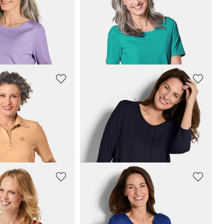
GOLDNER
s Interlock-Jersey
Gepflegtes Shirt in formstabiler Ware
34,95 €
44,95 €
+ 5
30-Tage-Bestpreis**: 44,95 €
(-22%)
GOLDNER
es Poloshirt
Feminines Shirt aus Viskose-Jersey
54,95 €
+ 1
GOLDNER
Kombistarkes Langarmshirt mit tonaler Zierkante
Feminines Shirt aus Viskose-Jersey
54,95 €