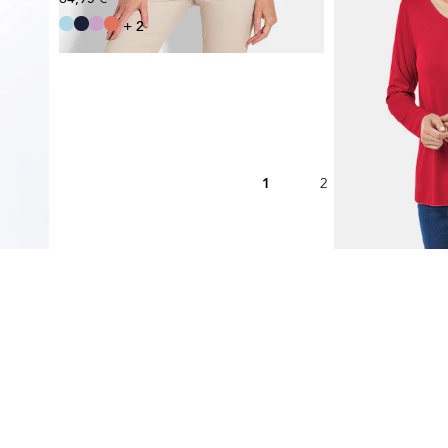
+ 2
1
2