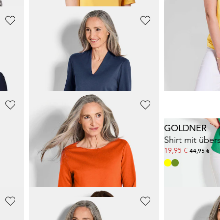
GOLDNER
GOLDNER
Basic T-Shirt aus reiner Baumwolle
Basic-Shirt aus Interlock-Jersey
Shirt aus luft
64,95 €
34,95 €
54,95 €
+ 2
GOLDNER
GOLDNER
Feminines Shirt aus Viskose-Jersey
Basic-Shirt aus Interlock-Jersey
24,95 €
19,95 €
54,95 €
44,95 €
+ 2
30-Tage-Bestpreis**: 34,95 €
(-28%)