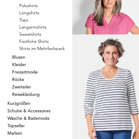
Poloshirts
GOLDNER
Longshirts
Tops
Jersey-Shirt aus weicher V
Langarmshirts
44,95 €
54,95 €
Sweatshirts
Festliche Shirts
Shirts im Mehrfachpack
Blusen
Kleider
GOLDNER
Freizeitmode
Röcke
34,95 €
Zweiteiler
+ 7
Reisekleidung
Kurzgrößen
Schuhe & Accessoires
Wäsche & Bademode
GOLDNER
Topseller
Shirt aus luftigem Viskosej
Marken
34,95 €
54,95 €