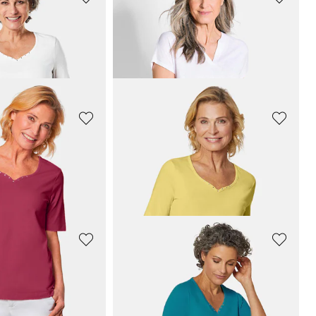
GOLDNER
T-Shirt mit charmantem Ausschnitt und Schmucksteinchen
Jersey-Shirt im Doppelpack
64,95 €
79,95 €
GOLDNER
T-Shirt mit charmantem Ausschnitt und Schmucksteinchen
T-Shirt mit charmantem Ausschnitt und Schmucksteinchen
34,95 €
+ 7
GOLDNER
T-Shirt mit charmantem Ausschnitt und Schmucksteinchen
Shirt aus luftigem Viskosejersey
34,95 €
54,95 €