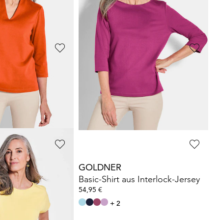
+ 5
GOLDNER
noptik
T-Shirt mit charmantem Ausschnitt und Schmucksteinchen
34,95 €
+ 7
GOLDNER
s Interlock-Jersey
Basic-Shirt aus Interlock-Jersey
54,95 €
+ 2
 44,95 €
(-22%)