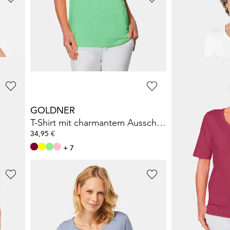
GOLDNER
GOLDNER
iskose
Jersey-Shirt aus weicher Viskose
44,95 €
34,95 €
54,95 €
+ 7
GOLDNER
GOLDNER
T-Shirt mit charmantem Ausschnitt und Schmucksteinchen
T-Shirt mit charmantem Ausschnitt und Schmucksteinchen
34,95 €
34,95 €
+ 7
+ 7
GOLDNER
GOLDNER
ersey
Kombistarkes Halbarmshirt mit tonaler Zierkante
24,95 €
34,95 €
54,95 €