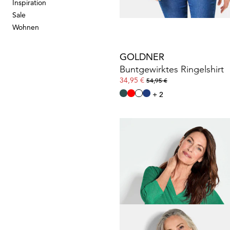
Inspiration
Sale
Wohnen
GOLDNER
Buntgewirktes Ringelshirt
34,95 €
54,95 €
+ 2
GOLDNER
Shirt aus luftigem Viskosej
34,95 €
64,95 €
30-Tage-Bestpreis**: 44,95 €
(-22%)