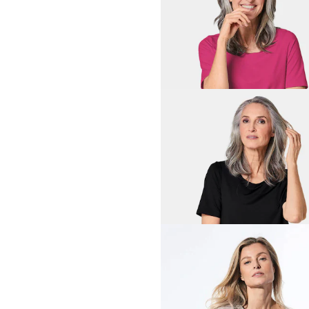
GOLDNER
34,95 €
44,95 €
+ 5
30-Tage-Bestpreis**: 44,95 €
(-22%)
GOLDNER
34,95 €
44,95 €
+ 5
30-Tage-Bestpreis**: 44,95 €
(-22%)
GOLDNER
Shirt in Leinenoptik
24,95 €
54,95 €