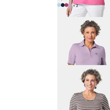
+ 2
GOLDNER
Stretchbequemes Poloshir
34,95 €
44,95 €
+ 1
GOLDNER
Buntgewirktes Ringelshirt
34,95 €
54,95 €
+ 2