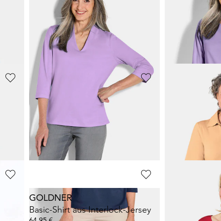
GOLDNER
GOLDNER
Gepflegtes Shirt in formstabiler Ware
Feminines Shirt aus Viskose-Jersey
Basic-Shirt au
29,95 €
54,95 €
54,95 €
+ 1
+ 2
30-Tage-Bestpreis**: 34,95 €
(-14%)
GOLDNER
GOLDNER
Gepflegtes Shirt in formstabiler Ware
Basic-Shirt aus Interlock-Jersey
Stretchbequem
54,95 €
34,95 €
44,95 €
+ 2
+ 1
GOLDNER
GOLDNER
Basic-Shirt aus Interlock-Jersey
64,95 €
19,95 €
64,95 €