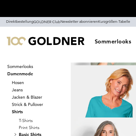
Überspringe Navigation, direkt zum Content
Direktbestellung
Newsletter abonnieren
Kurzgrößen-Tabelle
GOLDNER Club
Sommerlooks
Sommerlooks
Startseite
Damenmode
Shirts
Damenmode
Basic Shirts
Hosen
101
A
Jeans
Jacken & Blazer
Strick & Pullover
Sortieren
Sale
Farb
Shirts
T-Shirts
Print Shirts
Basic Shirts