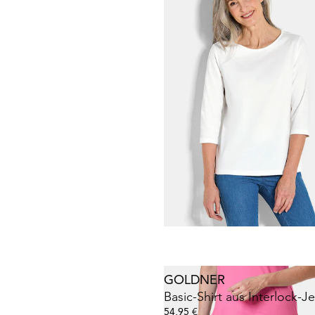
GOLDNER
Stretchbequemes Poloshir
34,95 €
44,95 €
+ 1
GOLDNER
34,95 €
+ 5
GOLDNER
Basic-Shirt aus Interlock-J
54,95 €