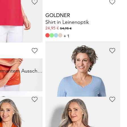
GOLDNER
Luftiges Top mit Wasserfallausschnitt
Shirt in Leinenoptik
24,95 €
54,95 €
+ 1
GOLDNER
T-Shirt mit charmantem Ausschnitt und Schmucksteinchen
Buntgewirktes Ringelshirt
34,95 €
54,95 €
+ 2
GOLDNER
noptik
Basic T-Shirt aus reiner Baumwolle
34,95 €