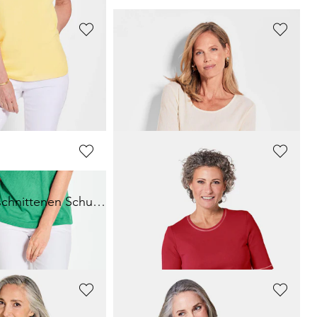
GOLDNER
igem Viskosejersey
Shirt in Crash-Optik
44,95 €
54,95 €
GOLDNER
Shirt mit überschnittenen Schultern
Basic T-Shirt aus reiner Baumwolle
24,95 €
54,95 €