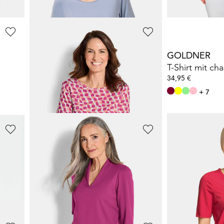
+ 7
GOLDNER
GOLDNER
Basic T-Shirts - 3er-Pack
71,96 €
34,95 €
79,95 €
+ 7
30-Tage-Bestpreis**: 79,95 €
(-10%)
GOLDNER
GOLDNER
ersey
Gepflegtes Shirt in formstabiler Ware
Buntgewirktes 
34,95 €
34,95 €
44,95 €
54,95 €
+ 5
+ 2
30-Tage-Bestpreis**: 44,95 €
(-22%)