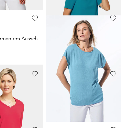
GOLDNER
T-Shirt mit charmantem Ausschnitt und Schmucksteinchen
T-Shirt mit charmantem Ausschnitt und Schmucksteinchen
34,95 €
+ 7
GOLDNER
Ringelshirt
T-Shirt mit charmantem Ausschnitt und Schmucksteinchen
34,95 €
+ 7