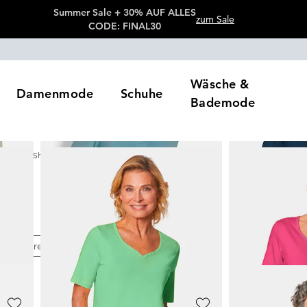
Summer Sale + 30% AUF ALLES
zum Sale
CODE: FINAL30
Wäsche &
Damenmode
Schuhe
Bademode
Basic Shirts
rtikel
e
Preis