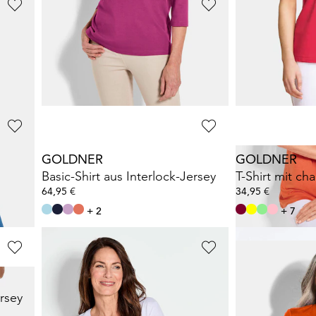
GOLDNER
GOLDNER
t
Jersey-Shirt im Doppelpack
64,95 €
24,95 €
79,95 €
54,95 €
GOLDNER
GOLDNER
Basic T-Shirt aus reiner Baumwolle
Basic-Shirt aus Interlock-Jersey
64,95 €
34,95 €
+ 2
+ 7
GOLDNER
GOLDNER
ersey
Shirt aus luftigem Viskosejersey
Shirt in Leine
34,95 €
24,95 €
64,95 €
54,95 €