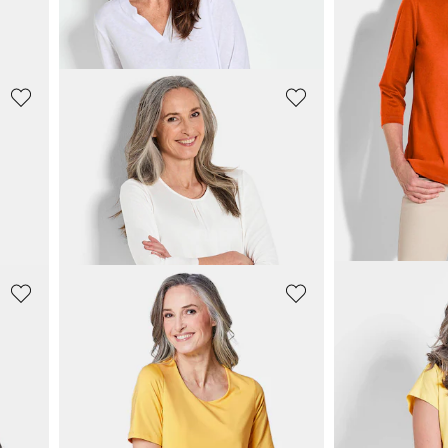
+ 1
30-Tage-Bestpreis**: 44,95 €
(-22%)
GOLDNER
GOLDNER
t
Feminines Shirt aus Viskose-Jersey
Shirt in Leine
29,95 €
24,95 €
54,95 €
54,95 €
+ 1
+ 1
30-Tage-Bestpreis**: 44,95 €
(-33%)
GOLDNER
GOLDNER
Gepflegtes Shirt in formstabiler Ware
Basic-Shirt au
34,95 €
34,95 €
44,95 €
64,95 €
+ 5
+ 2
30-Tage-Bestpreis**: 44,95 €
(-22%)
30-Tage-Bestpreis**: