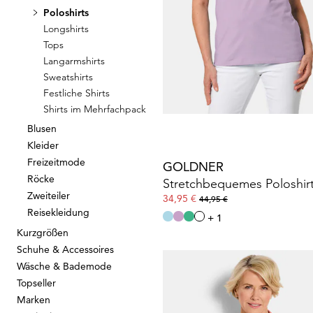
Poloshirts
GOLDNER
Longshirts
Tops
Shirt mit dezentem Jacqua
Langarmshirts
34,95 €
79,95 €
Sweatshirts
Festliche Shirts
30-Tage-Bestpreis**: 44,95 €
(-22%)
Shirts im Mehrfachpack
Blusen
Kleider
Freizeitmode
GOLDNER
Röcke
Stretchbequemes Poloshir
Zweiteiler
34,95 €
44,95 €
Reisekleidung
+ 1
Kurzgrößen
Schuhe & Accessoires
Wäsche & Bademode
Topseller
Marken
GOLDNER