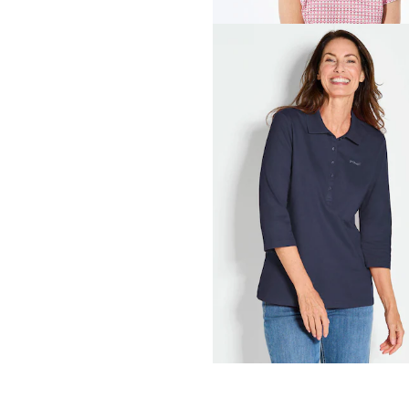
30-Tage-Bestpreis**: 44,95 €
(-22%)
GOLDNER
44,95 €
89,95 €
+ 2
30-Tage-Bestpreis**: 54,95 €
(-18%)