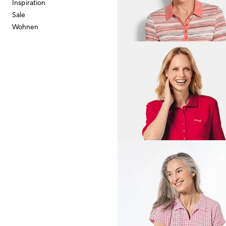
Inspiration
Sale
34,95 €
64,95 €
Wohnen
GOLDNER
44,95 €
79,95 €
GOLDNER
Shirt mit dezentem Jacqua
34,95 €
79,95 €