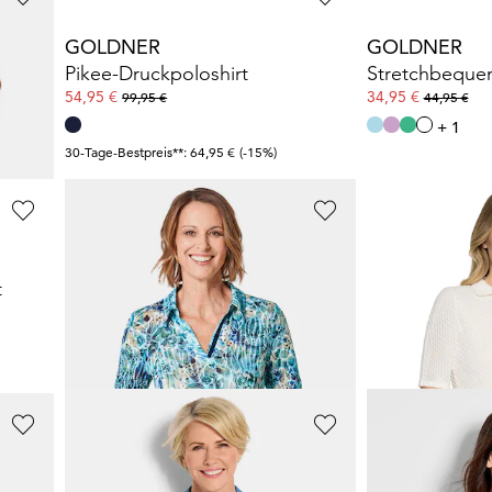
GOLDNER
GOLDNER
rd
Pikee-Druckpoloshirt
Stretchbequem
54,95 €
34,95 €
99,95 €
44,95 €
+ 1
30-Tage-Bestpreis**: 64,95 €
(-15%)
GOLDNER
GOLDNER
t
Hautangenehmes Druck-Poloshirt
44,95 €
44,95 €
79,95 €
79,95 €
GOLDNER
GOLDNER