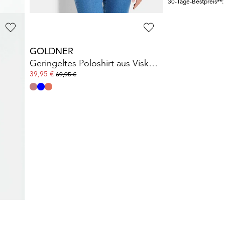
30-Tage-Bestpreis**:
GOLDNER
Poloshirt in hochwertiger Pikee-Qualität
Geringeltes Poloshirt aus Viskose-Jersey
39,95 €
69,95 €