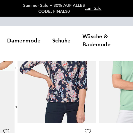
Summer Sale + 30% AUF ALLES
zum Sale
CODE: FINAL30
Wäsche &
Damenmode
Schuhe
Bademode
Poloshirts
l
e
Preis