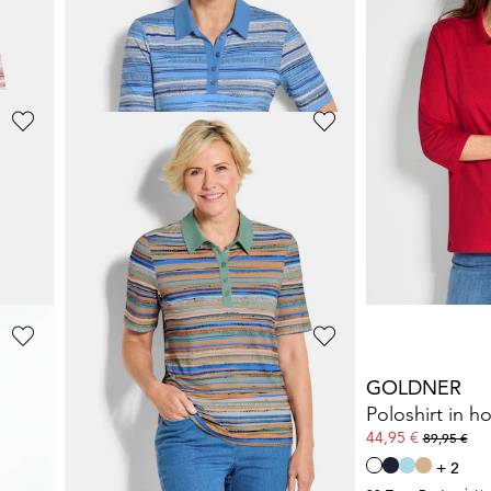
Geringeltes Poloshirt aus Viskose-Jersey
Stretchbequemes Poloshirt
Stretchbequem
34,95 €
34,95 €
44,95 €
44,95 €
+ 1
+ 1
GOLDNER
BETTY BARC
Poloshirt in hochwertiger Pikee-Qualität
Poloshirt in hochwertiger Pikee-Qualität
44,95 €
35,00 €
89,95 €
69,99 €
+ 2
30-Tage-Bestpreis**:
30-Tage-Bestpreis**: 54,95 €
(-18%)
GOLDNER
GOLDNER
rd
Geringeltes Poloshirt aus Viskose-Jersey
39,95 €
44,95 €
69,95 €
89,95 €
+ 2