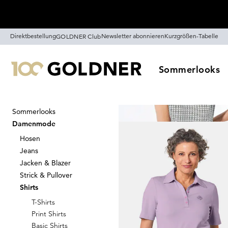
Überspringe Navigation, direkt zum Content
Direktbestellung
Newsletter abonnieren
Kurzgrößen-Tabelle
GOLDNER Club
Sommerlooks
Sommerlooks
Startseite
Damenmode
Shirts
Damenmode
Poloshirts
Hosen
22
Artike
Jeans
Jacken & Blazer
Strick & Pullover
Sortieren
Sale
Farb
Shirts
T-Shirts
Print Shirts
Basic Shirts