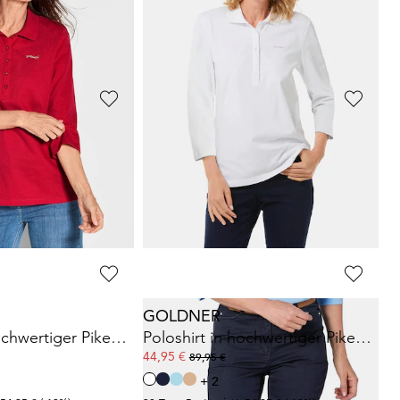
es Poloshirt
Stretchbequemes Poloshirt
34,95 €
44,95 €
+ 1
LAY
GOLDNER
Struktur-Poloshirt mit Strickkragen
Poloshirt in hochwertiger Pikee-Qualität
44,95 €
89,95 €
+ 2
 48,99 €
(-28%)
30-Tage-Bestpreis**: 54,95 €
(-18%)
GOLDNER
Poloshirt in hochwertiger Pikee-Qualität
Poloshirt in hochwertiger Pikee-Qualität
44,95 €
89,95 €
+ 2