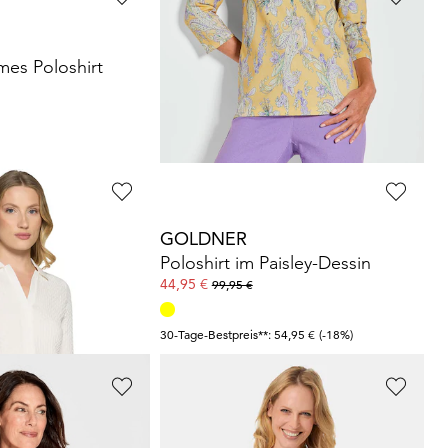
GOLDNER
es Poloshirt
Poloshirt in hochwertiger Pikee-Qualität
44,95 €
89,95 €
+ 2
30-Tage-Bestpreis**: 54,95 €
(-18%)
GOLDNER
Poloshirt in hochwertiger Pikee-Qualität
Poloshirt im Paisley-Dessin
44,95 €
99,95 €
30-Tage-Bestpreis**: 54,95 €
(-18%)
GOLDNER